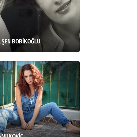
LŞEN BOBİKOĞLU
A VUKOVİC