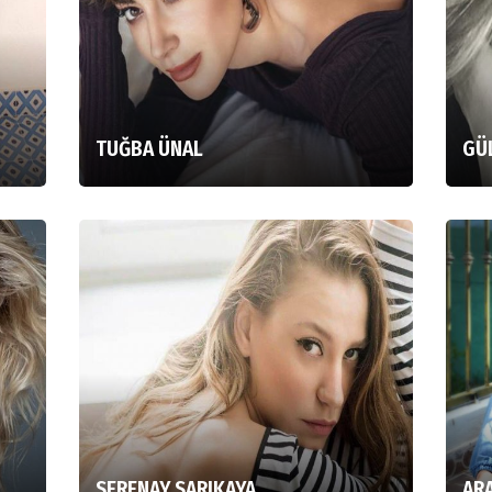
TUĞBA ÜNAL
GÜ
SERENAY SARIKAYA
AR