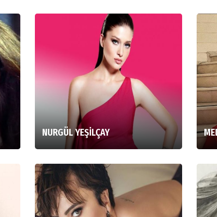
NURGÜL YEŞİLÇAY
ME