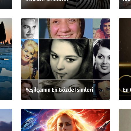
Yeşilçamın En Gözde İsimleri
En 