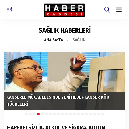
SAĞLIK HABERLERİ
ANA SAYFA
SAĞLIK
KANSERLE MÜCADELESİNDE YENİ HEDEF KANSER KÖK
HÜCRELERİ
B
HAREKETSİZLİK, ALKOL VE SİGARA, KOLON