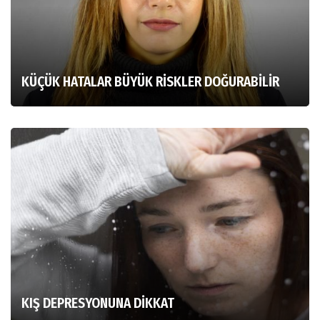
KÜÇÜK HATALAR BÜYÜK RİSKLER DOĞURABİLİR
KIŞ DEPRESYONUNA DİKKAT