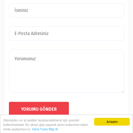
YORUMU GÖNDER
Sitemizden en iyi şekilde faydalanabilmeniz için çerezler
Anladım
kullanılmaktadır. Bu siteye giriş yaparak çerez kullanımını kabul
EYÜPOĞLU AİLESİNİN MUTLU GÜNÜ
etmiş sayılıyorsunuz.
Daha Fazla Bilgi Al