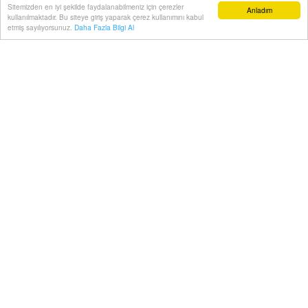
Sitemizden en iyi şekilde faydalanabilmeniz için çerezler
Anladım
kullanılmaktadır. Bu siteye giriş yaparak çerez kullanımını kabul
etmiş sayılıyorsunuz.
Daha Fazla Bilgi Al
Dünyanın en prestijli güzellik yarışmalarından biri olan
Miss Grand International Allstar, bu yıl kapılarını ilk
kez dünya derecesi almış en özel güzeller için açtı.
20 Mayıs, 2026, Çarşamba 16:55
Abone ol
Dev organizasyonda ülkemizi gururla temsil eden
tescilli güzelimiz Duygu Çakmak, Tayland’daki açılış
seremonisine kelimenin tam anlamıyla damga vurdu!