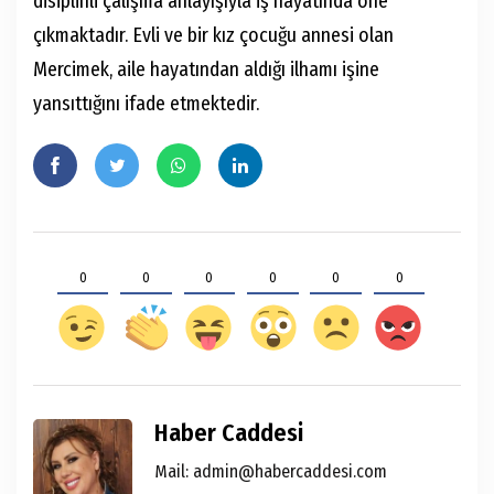
disiplinli çalışma anlayışıyla iş hayatında öne
çıkmaktadır. Evli ve bir kız çocuğu annesi olan
Mercimek, aile hayatından aldığı ilhamı işine
yansıttığını ifade etmektedir.
0
0
0
0
0
0
Haber Caddesi
Mail: admin@habercaddesi.com