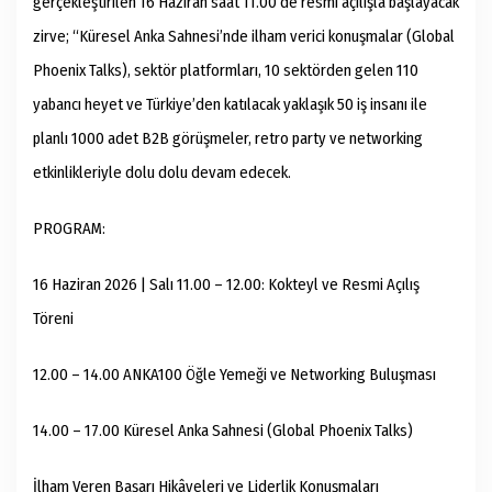
gerçekleştirilen 16 Haziran saat 11.00’de resmi açılışla başlayacak
zirve; “Küresel Anka Sahnesi’nde ilham verici konuşmalar (Global
Phoenix Talks), sektör platformları, 10 sektörden gelen 110
yabancı heyet ve Türkiye’den katılacak yaklaşık 50 iş insanı ile
planlı 1000 adet B2B görüşmeler, retro party ve networking
etkinlikleriyle dolu dolu devam edecek.
PROGRAM:
16 Haziran 2026 | Salı 11.00 – 12.00: Kokteyl ve Resmi Açılış
Töreni
12.00 – 14.00 ANKA100 Öğle Yemeği ve Networking Buluşması
14.00 – 17.00 Küresel Anka Sahnesi (Global Phoenix Talks)
İlham Veren Başarı Hikâyeleri ve Liderlik Konuşmaları