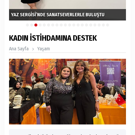
ÇO
BLOK3 REKOR
PR
KADIN İSTİHDAMINA DESTEK
Ana Sayfa
Yaşam