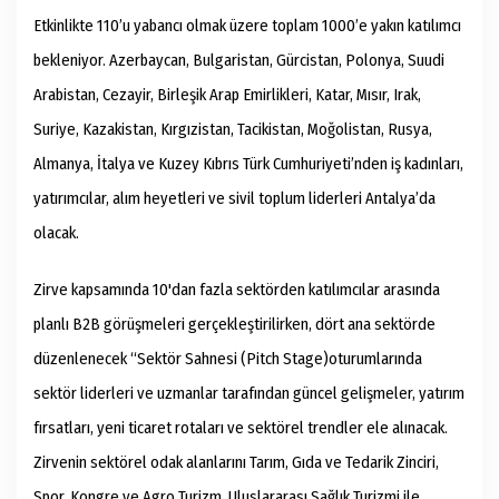
Etkinlikte 110’u yabancı olmak üzere toplam 1000’e yakın katılımcı
bekleniyor. Azerbaycan, Bulgaristan, Gürcistan, Polonya, Suudi
Arabistan, Cezayir, Birleşik Arap Emirlikleri, Katar, Mısır, Irak,
Suriye, Kazakistan, Kırgızistan, Tacikistan, Moğolistan, Rusya,
Almanya, İtalya ve Kuzey Kıbrıs Türk Cumhuriyeti’nden iş kadınları,
yatırımcılar, alım heyetleri ve sivil toplum liderleri Antalya’da
olacak.
Zirve kapsamında 10'dan fazla sektörden katılımcılar arasında
planlı B2B görüşmeleri gerçekleştirilirken, dört ana sektörde
düzenlenecek “Sektör Sahnesi (Pitch Stage)oturumlarında
sektör liderleri ve uzmanlar tarafından güncel gelişmeler, yatırım
fırsatları, yeni ticaret rotaları ve sektörel trendler ele alınacak.
Zirvenin sektörel odak alanlarını Tarım, Gıda ve Tedarik Zinciri,
Spor, Kongre ve Agro Turizm, Uluslararası Sağlık Turizmi ile