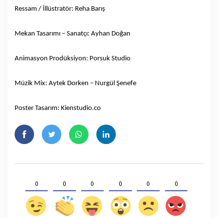
Ressam / İllüstratör: Reha Barış
Mekan Tasarımı – Sanatçı: Ayhan Doğan
Animasyon Prodüksiyon: Porsuk Studio
Müzik Mix: Aytek Dorken – Nurgül Şenefe
Poster Tasarım: Kienstudio.co
0
0
0
0
0
0