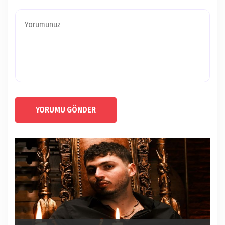
YORUMU GÖNDER
ÇOCUKLARA UMUT OLACAK SOSYAL SORUMLULUK