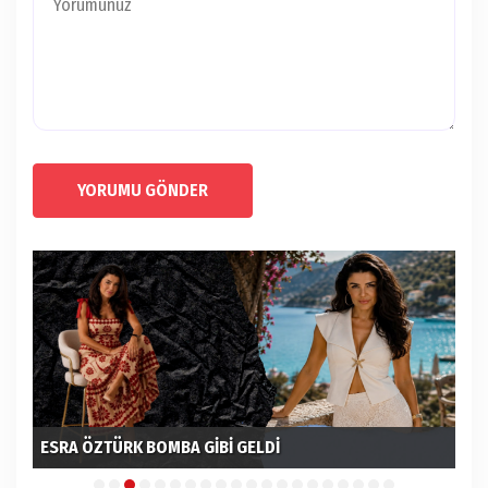
YORUMU GÖNDER
ESRA ÖZTÜRK BOMBA GİBİ GELDİ
GÖ