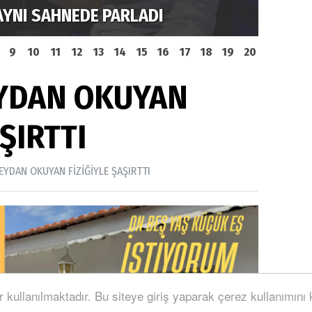
AYNI SAHNEDE PARLADI
ELİ T
9
10
11
12
13
14
15
16
17
18
19
20
YDAN OKUYAN
AŞIRTTI
EYDAN OKUYAN FİZİĞİYLE ŞAŞIRTTI
r kullanılmaktadır. Bu siteye giriş yaparak çerez kullanımını