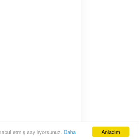
ÜRKOĞLU'NDAN HIZLI YÜKSELİŞ
Anladım
 kabul etmiş sayılıyorsunuz.
Daha