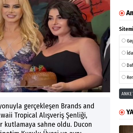
An
Sitemi
Gay
İda
Dah
Ren
ANKE
syonuyla gerçekleşen Brands and
Y
aii Tropical Alışveriş Şenliği,
bir kutlamaya sahne oldu. Ducon