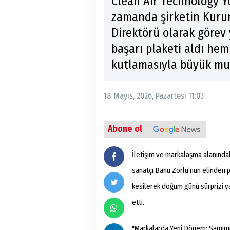
Clean Air Technology Y
zamanda şirketin Kurum
Direktörü olarak görev
başarı plaketi aldı he
kutlamasıyla büyük mut
18 Mayıs, 2026, Pazartesi 11:03
Abone ol
İletişim ve markalaşma alanındak
sanatçı Banu Zorlu’nun elinden 
kesilerek doğum günü sürprizi yap
etti.
"Markalarda Yeni Dönem: Samimiy