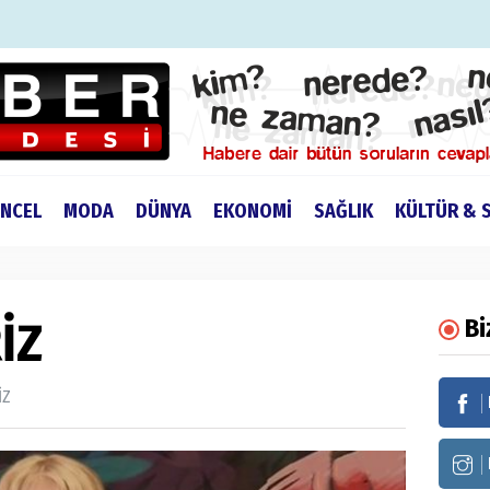
NCEL
MODA
DÜNYA
EKONOMİ
SAĞLIK
KÜLTÜR & 
İZ
Bi
İZ