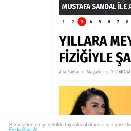
RDI
MUSTAFA SANDAL İLE 
1
2
3
4
5
6
7
8
YILLARA ME
FİZİĞİYLE Ş
Ana Sayfa
Magazin
YILLARA M
Sitemizden en iyi şekilde faydalanabilmeniz için çerezle
Fazla Bilgi Al