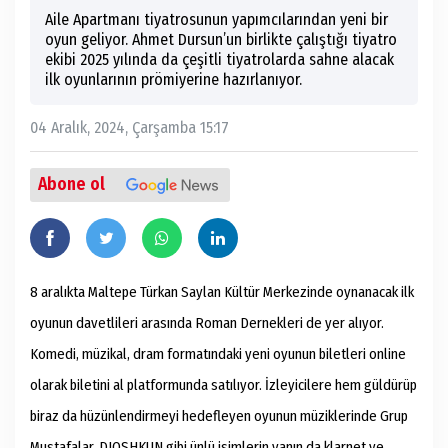
Aile Apartmanı tiyatrosunun yapımcılarından yeni bir
oyun geliyor. Ahmet Dursun’un birlikte çalıştığı tiyatro
ekibi 2025 yılında da çeşitli tiyatrolarda sahne alacak
ilk oyunlarının prömiyerine hazırlanıyor.
04 Aralık, 2024, Çarşamba 15:17
Abone ol
8 aralıkta Maltepe Türkan Saylan Kültür Merkezinde oynanacak ilk
oyunun davetlileri arasında Roman Dernekleri de yer alıyor.
Komedi, müzikal, dram formatındaki yeni oyunun biletleri online
olarak biletini al platformunda satılıyor. İzleyicilere hem güldürüp
biraz da hüzünlendirmeyi hedefleyen oyunun müziklerinde Grup
Mustafalar, DJOSHKUN gibi ünlü isimlerin yanın da klarnet ve