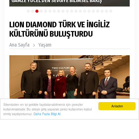
GAMZE YÜCEL'DEN SEVGİYE BİLİMSEL BAKIŞ
KA
LION DIAMOND TÜRK VE İNGİLİZ
KÜLTÜRÜNÜ BULUŞTURDU
Ana Sayfa
Yaşam
Sitemizden en iyi şekilde faydalanabilmeniz için çerezler
Anladım
kullanılmaktadır. Bu siteye giriş yaparak çerez kullanımını kabul
etmiş sayılıyorsunuz.
Daha Fazla Bilgi Al
Sanat ve mücevherleri tasarımlarına yansıtan Lion