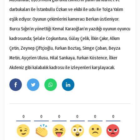
darbukaları ile İstanbullu Özkan ve ekibi ile udu ile Tolga Yalım
eşlik ediyor. Oyunun çekimlerini kameracı Berkan üstleniyor.
Burcu Sığın’ın yönettiği Kemal Karaoğlan’ın yazdığı oyunun oyuncu
kadrosunda; Şelale Coşkuntuna, Gülay Çelik, İlkin Çakır, Alkım
Çetin, Zeynep Çiftçioğlu, Furkan Boztaş, Simge Çoban, Beyza
Metin, Ayçelen Ulusu, Hilal Sarıkaya, Furkan Köstence, İlker
Akdeniz gibi kalabalık kadrosu ile izleyenleri karşılayacak.
0
0
0
0
0
0