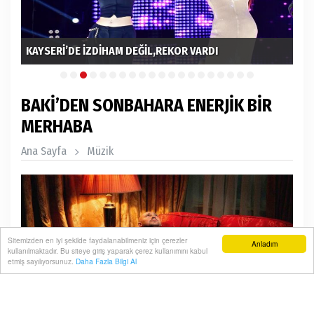
KAYSERİ’DE İZDİHAM DEĞİL,REKOR VARDI
MU
BAKİ’DEN SONBAHARA ENERJİK BİR
MERHABA
Ana Sayfa
Müzik
Sitemizden en iyi şekilde faydalanabilmeniz için çerezler
Anladım
kullanılmaktadır. Bu siteye giriş yaparak çerez kullanımını kabul
etmiş sayılıyorsunuz.
Daha Fazla Bilgi Al