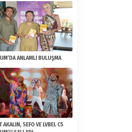
UM’DA ANLAMLI BULUŞMA
 AKALIN, SEFO VE LVBEL C5