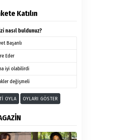
kete Katılın
zi nasıl buldunuz?
et Başarılı
re Eder
a iyi olabilirdi
kler değişmeli
TI OYLA
OYLARI GÖSTER
AGAZİN