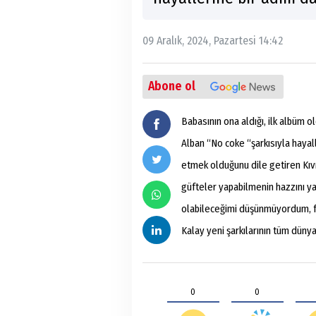
09 Aralık, 2024, Pazartesi 14:42
Abone ol
Babasının ona aldığı, ilk albüm o
Alban “No coke “şarkısıyla hayal
etmek olduğunu dile getiren Kıvıl
güfteler yapabilmenin hazzını ya
olabileceğimi düşünmüyordum, fa
Kalay yeni şarkılarının tüm düny
0
0