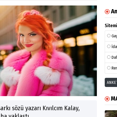
An
Sitemi
Gay
İda
Dah
Ren
ANKE
M
arkı sözü yazarı Kıvılcım Kalay,
ha yaklaştı.