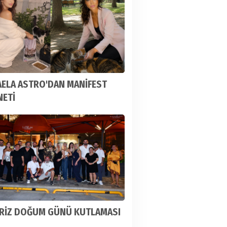
AELA ASTRO'DAN MANİFEST
NETİ
RİZ DOĞUM GÜNÜ KUTLAMASI