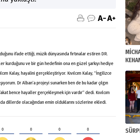
MİCH
lduğunu ifade ettiği, müzik dünyasında fırtınalar estiren DR.
KEHA
ler kurduğunu ve bir gün hedefinin ona en güzel şarkıyı hediye
cım Kalay, hayalini gerçekleştiriyor. Kıvılcım Kalay, “İngilizce
şıyorum. Dr Alban’a projeyi sunarken ben de bu kadar çılgın
kat bence hayaller gerçekleşmek için vardır” dedi. Kıvılcım
ada dillerde olacağından emin olduklarını sözlerine ekledi.
0
0
0
0
SÜRP