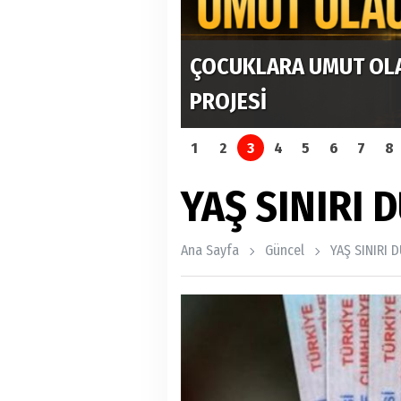
DERİN MİRAS PROJESİ HA
ORUMLULUK
BİR DÜNYA MİRASI KO
1
2
3
4
5
6
7
8
YAŞ SINIRI
Ana Sayfa
Güncel
YAŞ SINIRI