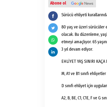
Abone ol
Sürücü ehliyeti kurallarında
80 yaş ve üzeri sürücüler e
olacak. Bu düzenleme, yaş
etmeyi amaçlıyor. 65 yaşın
3 yıl devam ediyor.
EHLİYET YAŞ SINIRI KAÇ
M, A1 ve B1 sınıfı ehliyetler
D sınıfı ehliyet için uygul
A2, B, BE, C1, C1E, F ve G sın