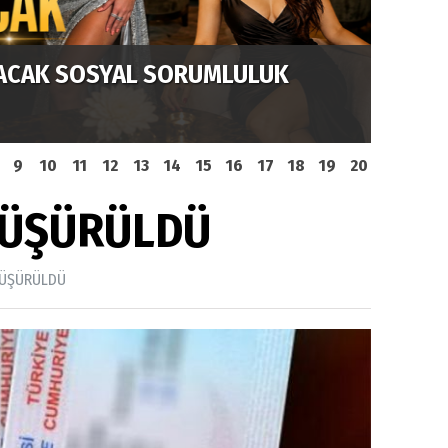
YATA GEÇTİ
RUMA ALTINA ALINIYOR
ASMİN
9
10
11
12
13
14
15
16
17
18
19
20
 DÜŞÜRÜLDÜ
 DÜŞÜRÜLDÜ