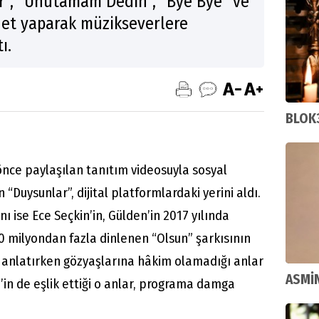
r”, “Unutamam Dedin”, “Bye Bye” ve
üet yaparak müzikseverlere
ı.
BLOK
nce paylaşılan tanıtım videosuyla sosyal
“Duysunlar”, dijital platformlardaki yerini aldı.
ı ise Ece Seçkin’in, Gülden’in 2017 yılında
100 milyondan fazla dinlenen “Olsun” şarkısının
i anlatırken gözyaşlarına hâkim olamadığı anlar
ASMİN
in de eşlik ettiği o anlar, programa damga