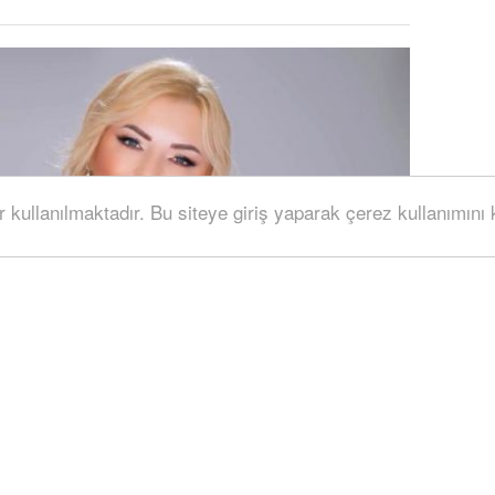
r kullanılmaktadır. Bu siteye giriş yaparak çerez kullanımını
tında aldığı Türk Halk Müziği