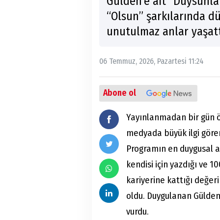
Gülden’e ait “Duysunla
“Olsun” şarkılarında d
unutulmaz anlar yaşatt
06 Temmuz, 2026, Pazartesi 11:24
Abone ol
Yayınlanmadan bir gün ö
medyada büyük ilgi gören 
Programın en duygusal an
kendisi için yazdığı ve 
kariyerine kattığı değer
oldu. Duygulanan Gülden’
vurdu.