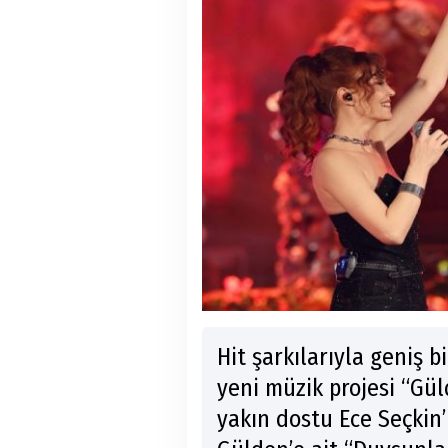
Hit şarkılarıyla geniş b
yeni müzik projesi “Gü
yakın dostu Ece Seçkin’i 