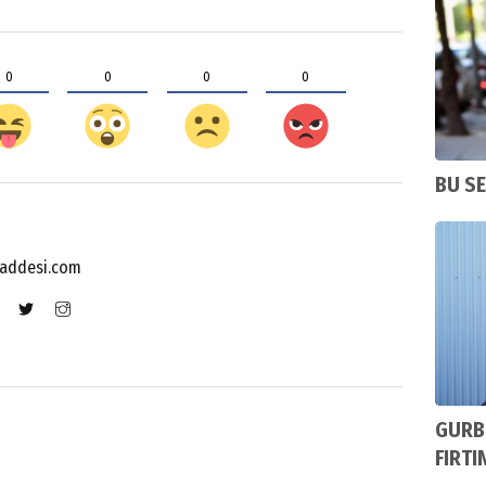
0
0
0
0
BU SE
addesi.com
GURB
FIRTI