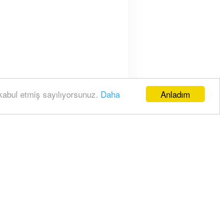
Anladım
 kabul etmiş sayılıyorsunuz.
Daha