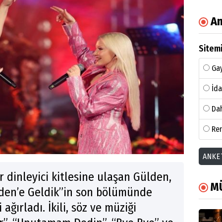
An
Sitemi
Gay
İda
Dah
Ren
ANKE
ir dinleyici kitlesine ulaşan Gülden,
M
lden’e Geldik”in son bölümünde
ağırladı. İkili, söz ve müziği