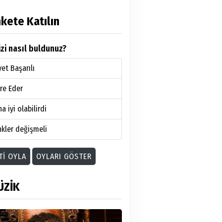
kete Katılın
zi nasıl buldunuz?
et Başarılı
re Eder
a iyi olabilirdi
kler değişmeli
TI OYLA
OYLARI GÖSTER
ÜZİK