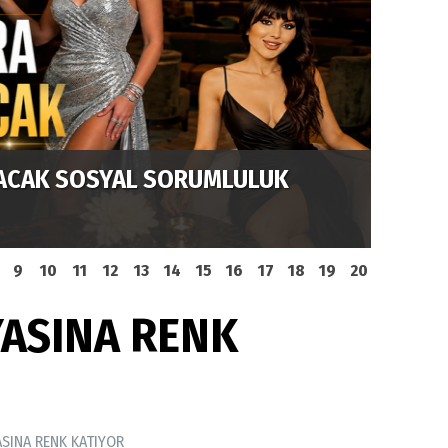
DERİN
ACAK SOSYAL SORUMLULUK
BİR D
9
10
11
12
13
14
15
16
17
18
19
20
ASINA RENK
SINA RENK KATIYOR