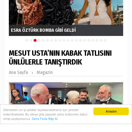
ESRA ÖZTÜRK BOMBA GİBİ GELDİ
GÖ
MESUT USTA’NIN KABAK TATLISINI
ÜNLÜLERLE TANIŞTIRDIK
Ana Sayfa
Magazin
Sitemizden en iyi şekilde faydalanabilmeniz için çerezler
Anladım
kullanılmaktadır. Bu siteye giriş yaparak çerez kullanımını kabul
etmiş sayılıyorsunuz.
Daha Fazla Bilgi Al