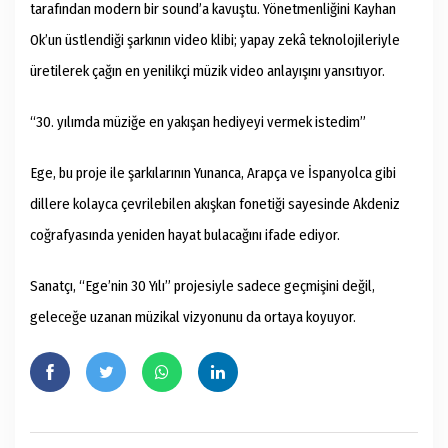
tarafından modern bir sound’a kavuştu. Yönetmenliğini Kayhan
Ok’un üstlendiği şarkının video klibi; yapay zekâ teknolojileriyle
üretilerek çağın en yenilikçi müzik video anlayışını yansıtıyor.
“30. yılımda müziğe en yakışan hediyeyi vermek istedim”
Ege, bu proje ile şarkılarının Yunanca, Arapça ve İspanyolca gibi
dillere kolayca çevrilebilen akışkan fonetiği sayesinde Akdeniz
coğrafyasında yeniden hayat bulacağını ifade ediyor.
Sanatçı, “Ege’nin 30 Yılı” projesiyle sadece geçmişini değil,
geleceğe uzanan müzikal vizyonunu da ortaya koyuyor.