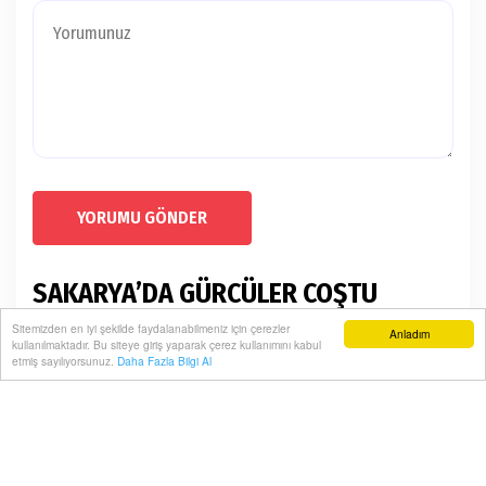
YORUMU GÖNDER
SAKARYA’DA GÜRCÜLER COŞTU
Sitemizden en iyi şekilde faydalanabilmeniz için çerezler
Ana Sayfa
Güncel
Anladım
kullanılmaktadır. Bu siteye giriş yaparak çerez kullanımını kabul
etmiş sayılıyorsunuz.
Daha Fazla Bilgi Al