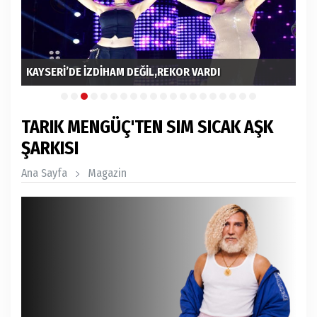
KAYSERİ’DE İZDİHAM DEĞİL,REKOR VARDI
MU
TARIK MENGÜÇ'TEN SIM SICAK AŞK
ŞARKISI
Ana Sayfa
Magazin