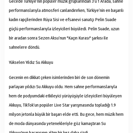
Gecede Türkiye’nin popüler müzik gruplarından 3’ü 1 Arada, sahne
performanslarıyla atmosferi canlandırırken, Türkiye’nin en başarılı
kadın rapçilerinden Rüya Sisi ve efsanevi sanatçı Pelin Suade
güçlü performanslarıyla izleyicileri büyüledi. Pelin Suade, uzun
bir aradan sonra Sezen Aksu’nun "Kaçın Kurası" şarkısı ile
sahnelere döndü.
Yükselen Yıldız Su Akkuyu
Gecenin en dikkat çeken isimlerinden biri de son dönemin
parlayan yıldızı Su Akkuyu oldu. Hem sahne performanslarıyla
hem de podyumdaki etkileyici yürüyüşüyle izleyicileri büyüleyen
Akkuyu, TikTok’un popüler Live Star yarışmasında topladığı 1.9
milyon jetonla büyük bir başarı elde etti. Bu gece, hem müzik hem
de moda dünyasında yetenekleriyle göz kamaştıran Su
Akkuyu'nun başarısının altını bir kez daha çizdi.