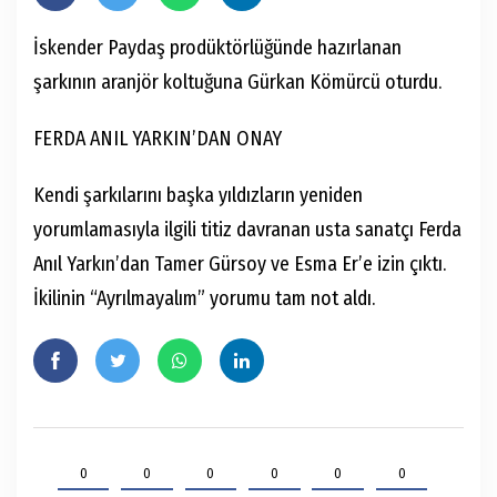
İskender Paydaş prodüktörlüğünde hazırlanan
şarkının aranjör koltuğuna Gürkan Kömürcü oturdu.
FERDA ANIL YARKIN’DAN ONAY
Kendi şarkılarını başka yıldızların yeniden
yorumlamasıyla ilgili titiz davranan usta sanatçı Ferda
Anıl Yarkın’dan Tamer Gürsoy ve Esma Er’e izin çıktı.
İkilinin “Ayrılmayalım” yorumu tam not aldı.
0
0
0
0
0
0