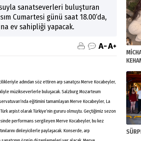
usuyla sanatseverleri buluşturan
sım Cumartesi günü saat 18.00’da,
ına ev sahipliği yapacak.
MİCH
KEHA
cilikleriyle adından söz ettiren arp sanatçısı Merve Kocabeyler,
taliyle müzikseverlerle buluşacak. Salzburg Mozarteum
ervatuvarı’nda eğitimini tamamlayan Merve Kocabeyler, La
 Türk arpist olarak Türkiye’nin gururu olmuştu. Geçtiğimiz sezon
esinde performans sergileyen Merve Kocabeyler, bu kez
tınılarını dinleyicilerle paylaşacak. Konserde, arp
SÜRP
ve sanatçının özgün düzenlemeleri yer alacak. Merve