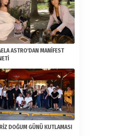
AELA ASTRO'DAN MANİFEST
NETİ
RİZ DOĞUM GÜNÜ KUTLAMASI