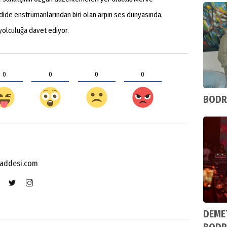
dide enstrümanlarından biri olan arpın ses dünyasında,
 yolculuğa davet ediyor.
0
0
0
0
BODR
addesi.com
DEMET