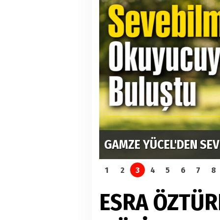
GAMZE YÜCEL'DEN SEV
1
2
3
4
5
6
7
8
ESRA ÖZTÜR