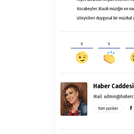
Kocabeyler, klasik müziğin en na
izleyicileri duygusal bir müzikal
0
0
Haber Caddesi
Mail:
admin@haberc
tüm yazıları