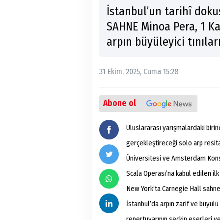
İstanbul’un tarihî dok
SAHNE Minoa Pera, 1 Ka
arpın büyüleyici tınılar
31 Ekim, 2025, Cuma 15:28
Abone ol
Uluslararası yarışmalardaki birin
gerçekleştireceği solo arp resi
Üniversitesi ve Amsterdam Kons
Scala Operası’na kabul edilen ilk
New York’ta Carnegie Hall sahn
İstanbul’da arpın zarif ve büyülü 
repertuvarının seçkin eserleri 