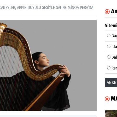
ABEYLER, ARPIN BÜYÜLÜ SESİYLE SAHNE MİNOA PERA’DA
An
Sitemi
Gay
İda
Dah
Ren
ANKE
M