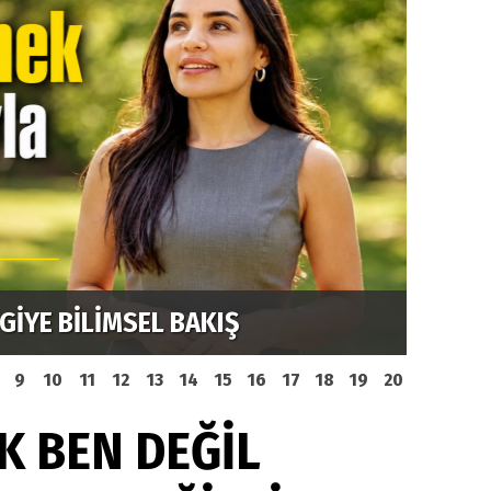
YAZ T
GİYE BİLİMSEL BAKIŞ
KAZAN
9
10
11
12
13
14
15
16
17
18
19
20
K BEN DEĞİL