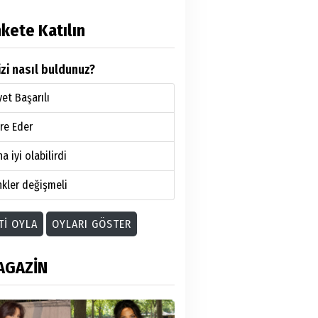
kete Katılın
zi nasıl buldunuz?
et Başarılı
re Eder
a iyi olabilirdi
kler değişmeli
TI OYLA
OYLARI GÖSTER
AGAZİN