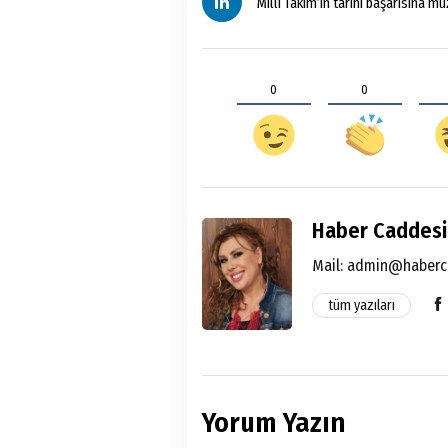
Milli Takım’ın tarihi başarısına mü
0
0
Haber Caddesi
Mail:
admin@haberc
tüm yazıları
Yorum Yazın