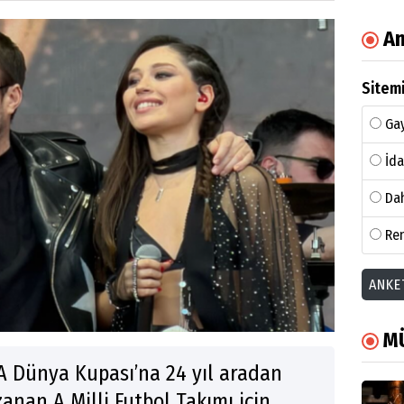
An
Sitemi
Gay
İda
Dah
Ren
ANKE
M
FA Dünya Kupası’na 24 yıl aradan
anan A Milli Futbol Takımı için