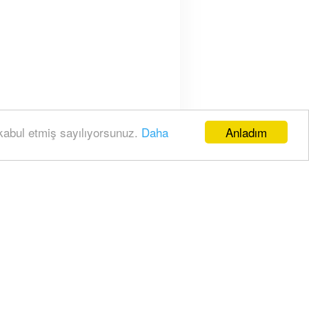
Anladım
 kabul etmiş sayılıyorsunuz.
Daha