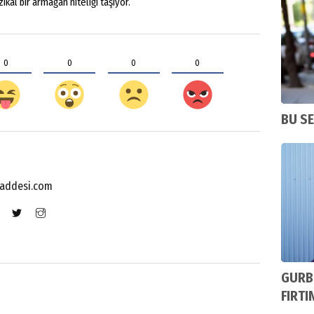
zikal bir armağan niteliği taşıyor.
0
0
0
0
BU SE
addesi.com
GURB
FIRTI