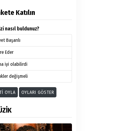
kete Katılın
zi nasıl buldunuz?
et Başarılı
re Eder
a iyi olabilirdi
kler değişmeli
TI OYLA
OYLARI GÖSTER
ÜZİK