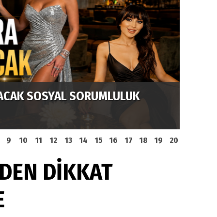
DERİN
ACAK SOSYAL SORUMLULUK
BİR D
9
10
11
12
13
14
15
16
17
18
19
20
DEN DİKKAT
E