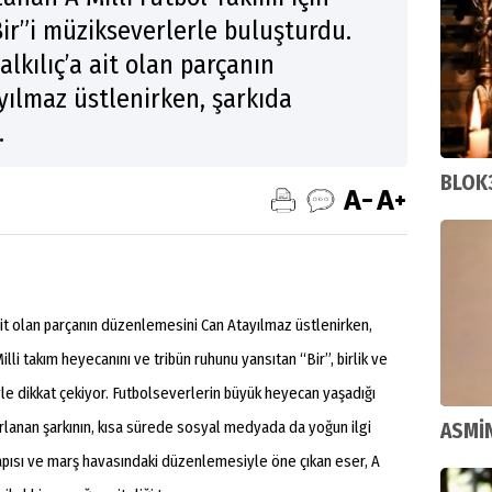
“Bir”i müzikseverlerle buluşturdu.
lkılıç’a ait olan parçanın
ılmaz üstlenirken, şarkıda
.
BLOK
ait olan parçanın düzenlemesini Can Atayılmaz üstlenirken,
 Milli takım heyecanını ve tribün ruhunu yansıtan “Bir”, birlik ve
le dikkat çekiyor. Futbolseverlerin büyük heyecan yaşadığı
rlanan şarkının, kısa sürede sosyal medyada da yoğun ilgi
ASMİN
apısı ve marş havasındaki düzenlemesiyle öne çıkan eser, A