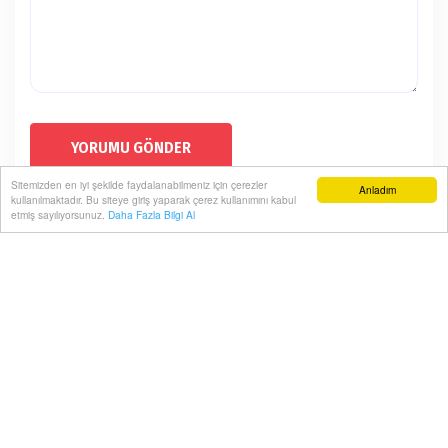
YORUMU GÖNDER
Sitemizden en iyi şekilde faydalanabilmeniz için çerezler
Anladım
kullanılmaktadır. Bu siteye giriş yaparak çerez kullanımını kabul
SEDA METE BÜYÜLEDİ
etmiş sayılıyorsunuz.
Daha Fazla Bilgi Al
Ana Sayfa
Magazin