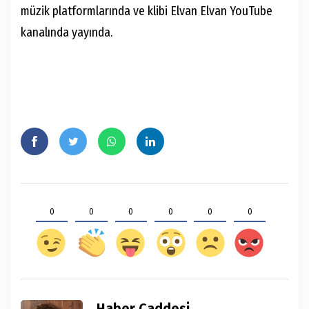
müzik platformlarında ve klibi Elvan Elvan YouTube
kanalında yayında.
0
0
0
0
0
0
Haber Caddesi