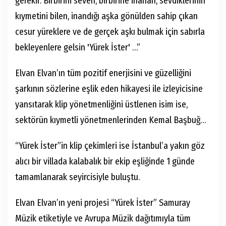
gerekir. Birbirini seven, birbirine inanan, sevdiklerinin
kıymetini bilen, inandığı aşka gönülden sahip çıkan
cesur yüreklere ve de gerçek aşkı bulmak için sabırla
bekleyenlere gelsin 'Yürek İster' …”
Elvan Elvan’ın tüm pozitif enerjisini ve güzelliğini
şarkının sözlerine eşlik eden hikayesi ile izleyicisine
yansıtarak klip yönetmenliğini üstlenen isim ise,
sektörün kıymetli yönetmenlerinden Kemal Başbuğ…
“Yürek İster”in klip çekimleri ise İstanbul’a yakın göz
alıcı bir villada kalabalık bir ekip eşliğinde 1 günde
tamamlanarak seyircisiyle buluştu.
Elvan Elvan’ın yeni projesi “Yürek İster” Samuray
Müzik etiketiyle ve Avrupa Müzik dağıtımıyla tüm