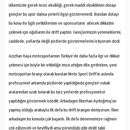
ülkemizde gerek tesis eksikliği, gerek maddi eksiklikten dolayı
gençler bu spor dalına yeterli ilgiyi gösteremedi. Bundan dolayı
bu konu ile ilgili yetkililerinin ve sponsorların ailecek dikkatini
çekmek için oğullarım ile drift yaptım. Gençlerimizin yeteneklerini,
caddede, yollarda değil pistlerde göstermelerini istiyorum dedi.
Azizhan Kaya motosporlarının Türkiye’de daha fazla ilgi ve dikkat
çekmesi için böyle bir etkinliğe imza attığını dile getirirken, yeni
motosporları branşı olarak kurulan Moto Sport Drift’in aslında
profosyonel anlamda pistlerde yapıldığında gençleri sokak
aralarından uzak tutarak bu tarz yerlerde profosyonelce
yapıldığını göstermek istedik. Arkadaşım İlkerhan Aydoğmuş’un
yapmış olduğu arabayla ilk defa bu drift branşını deniyorum. İlker
arkadaşım bu konuda çok başarılı. İlk defa denememize rağmen
çok eğlenceli ve keyifliydi ama göründüğü gibi değil tabii