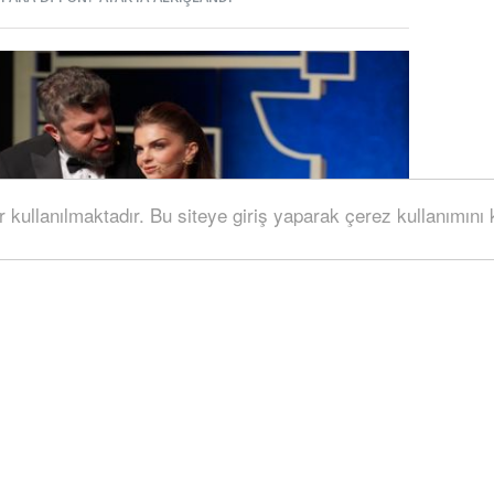
r kullanılmaktadır. Bu siteye giriş yaparak çerez kullanımını
eklenen tiyatro oyunlarından “ Kaç