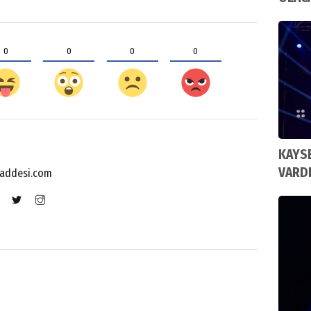
0
0
0
0
KAYSE
VARD
addesi.com