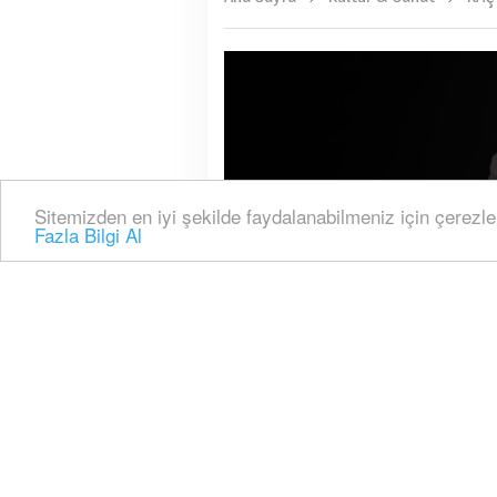
Sitemizden en iyi şekilde faydalanabilmeniz için çerezle
Fazla Bilgi Al
Son dönemin merakla b