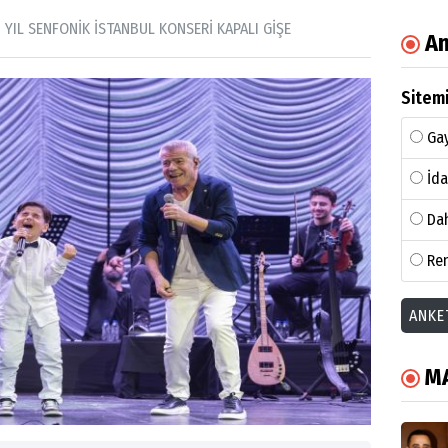
YIL SENFONİK İSTANBUL KONSERİ KAPALI GİŞE
An
Sitemi
Gay
İda
Dah
Ren
ANKE
M