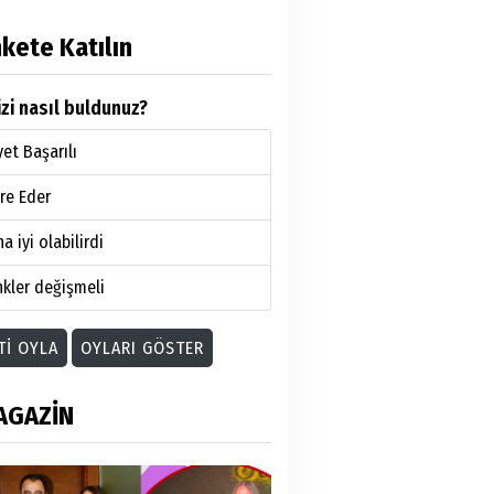
kete Katılın
zi nasıl buldunuz?
et Başarılı
re Eder
a iyi olabilirdi
kler değişmeli
TI OYLA
OYLARI GÖSTER
AGAZİN