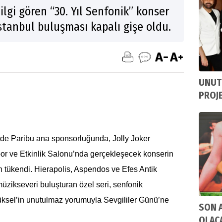
ilgi gören “30. Yıl Senfonik” konser
İstanbul buluşması kapalı gişe oldu.
UNUT
PROJE
nde Paribu ana sponsorluğunda, Jolly Joker
or ve Etkinlik Salonu’nda gerçekleşecek konserin
en tükendi. Hierapolis, Aspendos ve Efes Antik
üzikseveri buluşturan özel seri, senfonik
ksel’in unutulmaz yorumuyla Sevgililer Günü’ne
SON 
OLAC