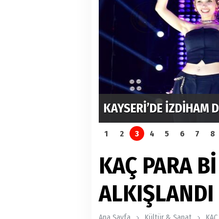
M
KAYSERİ’DE İZDİHAM 
1
2
3
4
5
6
7
8
KAÇ PARA Bİ
ALKIŞLANDI
Ana Sayfa
Kültür & Sanat
KAÇ