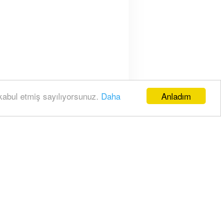
Anladım
 kabul etmiş sayılıyorsunuz.
Daha