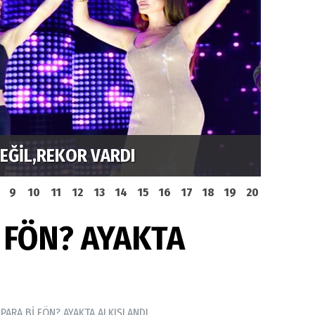
DEĞİL,REKOR VARDI
MUSTA
9
10
11
12
13
14
15
16
17
18
19
20
 FÖN? AYAKTA
 PARA Bİ FÖN? AYAKTA ALKIŞLANDI