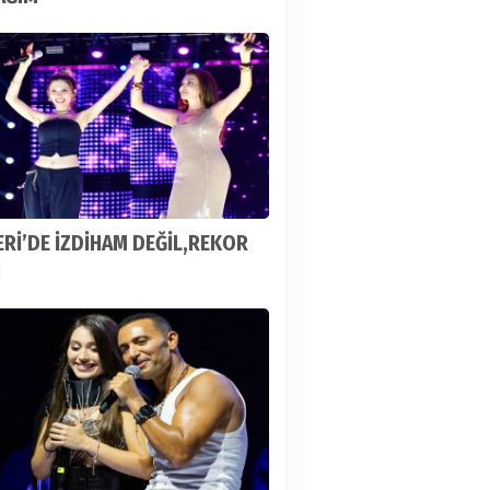
Rİ’DE İZDİHAM DEĞİL,REKOR
I