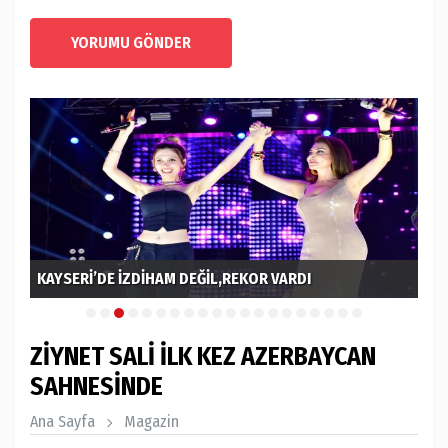
YORUMU GÖNDER
KAYSERİ’DE İZDİHAM DEĞİL,REKOR VARDI
MU
ZİYNET SALİ İLK KEZ AZERBAYCAN
SAHNESİNDE
Ana Sayfa
Magazin