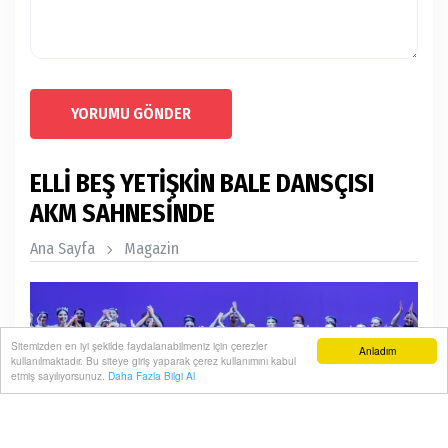
YORUMU GÖNDER
ELLİ BEŞ YETİŞKİN BALE DANSÇISI
AKM SAHNESİNDE
Ana Sayfa
Magazin
Sitemizden en iyi şekilde faydalanabilmeniz için çerezler
Anladım
kullanılmaktadır. Bu siteye giriş yaparak çerez kullanımını kabul
etmiş sayılıyorsunuz.
Daha Fazla Bilgi Al