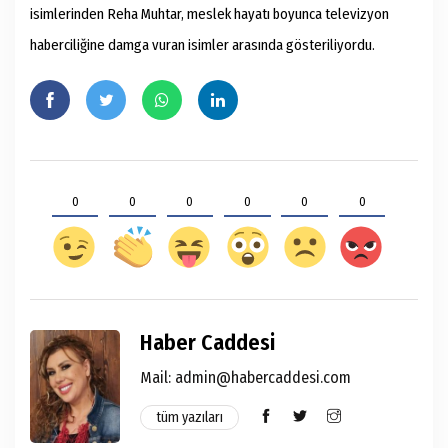
isimlerinden Reha Muhtar, meslek hayatı boyunca televizyon
haberciliğine damga vuran isimler arasında gösteriliyordu.
0
0
0
0
0
0
Haber Caddesi
Mail:
admin@habercaddesi.com
tüm yazıları