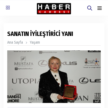
SANATIN İYİLEŞTİRİCİ YANI
Ana Sayfa
Yaşam