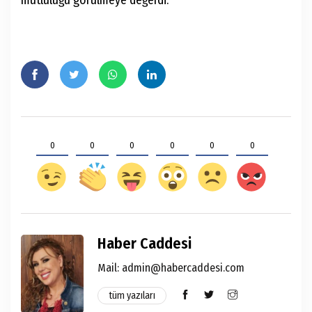
mutluluğu görülmeye değerdi.
0
0
0
0
0
0
Haber Caddesi
Mail: admin@habercaddesi.com
tüm yazıları