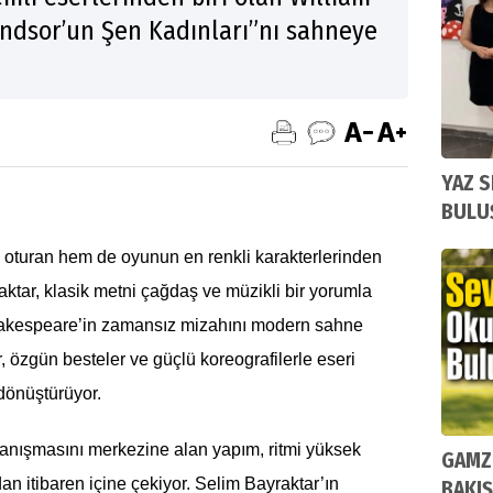
ndsor’un Şen Kadınları”nı sahneye
YAZ S
BULU
turan hem de oyunun en renkli karakterlerinden
aktar, klasik metni çağdaş ve müzikli bir yorumla
Shakespeare’in zamansız mizahını modern sahne
r, özgün besteler ve güçlü koreografilerle eseri
dönüştürüyor.
anışmasını merkezine alan yapım, ritmi yüksek
GAMZE
ndan itibaren içine çekiyor. Selim Bayraktar’ın
BAKIŞ