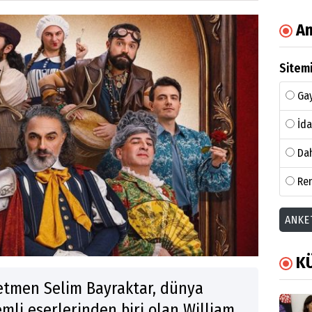
An
Sitemi
Gay
İda
Dah
Ren
ANKE
K
etmen Selim Bayraktar, dünya
emli eserlerinden biri olan William