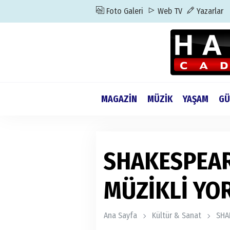
Foto Galeri
Web TV
Yazarlar
MAGAZİN
MÜZİK
YAŞAM
GÜ
SHAKESPEAR
MÜZİKLİ YO
Ana Sayfa
Kültür & Sanat
SHA