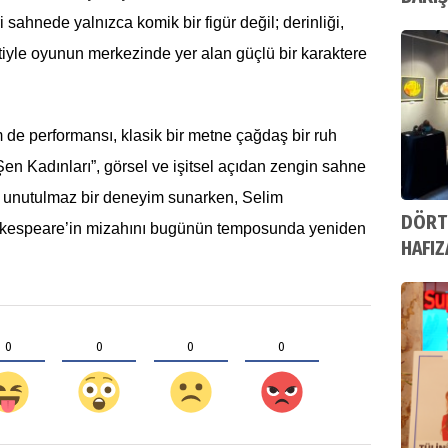
 sahnede yalnızca komik bir figür değil; derinliği,
tiyle oyunun merkezinde yer alan güçlü bir karaktere
 de performansı, klasik bir metne çağdaş bir ruh
en Kadınları”, görsel ve işitsel açıdan zengin sahne
re unutulmaz bir deneyim sunarken, Selim
DÖRT
akespeare’in mizahını bugünün temposunda yeniden
HAFI
0
0
0
0