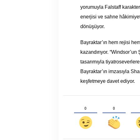
yorumuyla Falstaff karakteri
enerjisi ve sahne hâkimiye
dönüşüyor.
Bayraktar’ın hem rejisi hem
kazandırıyor. “Windsor’un Ş
tasarımıyla tiyatroseverle
Bayraktar’ın imzasıyla Sh
keşfetmeye davet ediyor.
0
0