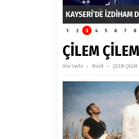
RDI
MUSTAFA SANDAL İLE 
1
2
3
4
5
6
7
8
ÇİLEM ÇİLE
Ana Sayfa
Müzik
ÇİLEM ÇİLEM