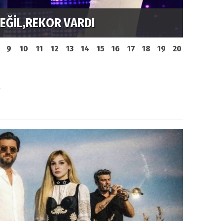
AYNI SAHNEDE PARLADI
ELİ T
9
10
11
12
13
14
15
16
17
18
19
20
M