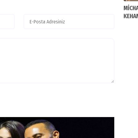
MİCH
KEHA