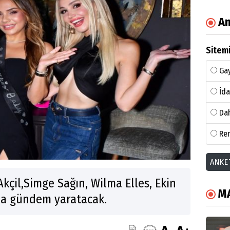
An
Sitemi
Gay
İda
Dah
Ren
ANKE
Akçil,Simge Sağın, Wilma Elles, Ekin
M
la gündem yaratacak.