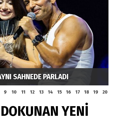
AYNI SAHNEDE PARLADI
ELİ T
9
10
11
12
13
14
15
16
17
18
19
20
 DOKUNAN YENİ