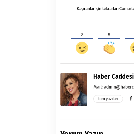
Kaçıranlar için tekrarları Cumar
0
0
Haber Caddesi
Mail:
admin@haberc
tüm yazıları
Yorum Yazın