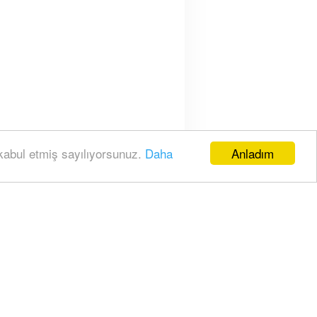
Anladım
 kabul etmiş sayılıyorsunuz.
Daha