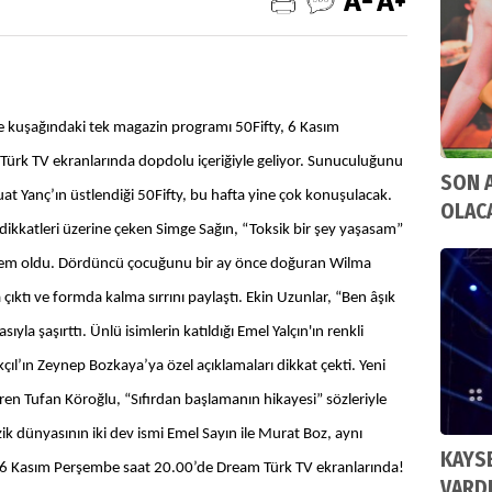
me kuşağındaki tek magazin programı 50Fifty, 6 Kasım
ürk TV ekranlarında dopdolu içeriğiyle geliyor. Sunuculuğunu
SON 
at Yanç’ın üstlendiği 50Fifty, bu hafta yine çok konuşulacak.
OLAC
dikkatleri üzerine çeken Simge Sağın, “Toksik bir şey yaşasam”
dem oldu. Dördüncü çocuğunu bir ay önce doğuran Wilma
çıktı ve formda kalma sırrını paylaştı. Ekin Uzunlar, “Ben âşık
sıyla şaşırttı. Ünlü isimlerin katıldığı Emel Yalçın'ın renkli
l’ın Zeynep Bozkaya’ya özel açıklamaları dikkat çekti. Yeni
ttiren Tufan Köroğlu, “Sıfırdan başlamanın hikayesi” sözleriyle
dünyasının iki dev ismi Emel Sayın ile Murat Boz, aynı
KAYSE
ty 6 Kasım Perşembe saat 20.00’de Dream Türk TV ekranlarında!
VARD