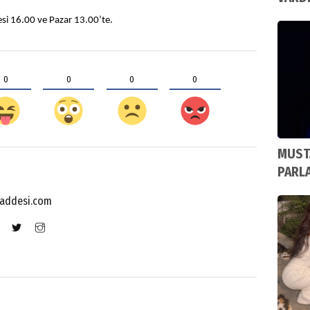
tesi 16.00 ve Pazar 13.00’te.
0
0
0
0
MUSTA
PARL
addesi.com