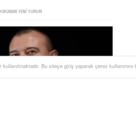
DOKUNAN YENİ YORUM
r kullanılmaktadır. Bu siteye giriş yaparak çerez kullanımını