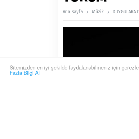
Ana Sayfa
Müzik
DUYGULARA 
Sitemizden en iyi şekilde faydalanabilmeniz için çerezle
Fazla Bilgi Al