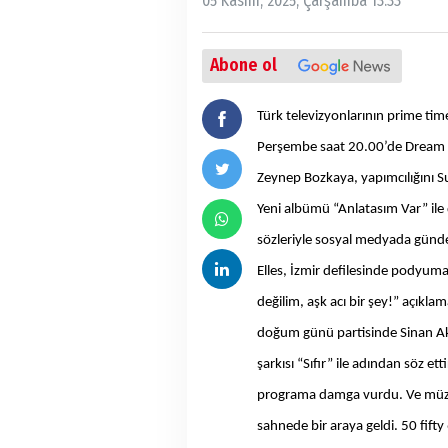
05 Kasım, 2025, Çarşamba 13:33
Abone ol
Türk televizyonlarının prime ti
Perşembe saat 20.00’de Dream T
Zeynep Bozkaya, yapımcılığını Su
Yeni albümü “Anlatasım Var” ile 
sözleriyle sosyal medyada gün
Elles, İzmir defilesinde podyuma 
değilim, aşk acı bir şey!” açıklama
doğum günü partisinde Sinan Akçı
şarkısı “Sıfır” ile adından söz e
programa damga vurdu. Ve müzik 
sahnede bir araya geldi. 50 fif