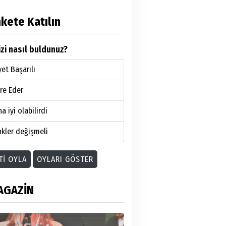
kete Katılın
zi nasıl buldunuz?
et Başarılı
re Eder
a iyi olabilirdi
kler değişmeli
TI OYLA
OYLARI GÖSTER
AGAZİN