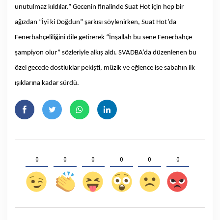
unutulmaz kıldılar.” Gecenin finalinde Suat Hot için hep bir
ağızdan “İyi ki Doğdun” şarkısı söylenirken, Suat Hot’da
Fenerbahçeliliğini dile getirerek “İnşallah bu sene Fenerbahçe
şampiyon olur” sözleriyle alkış aldı. SVADBA’da düzenlenen bu
özel gecede dostluklar pekişti, müzik ve eğlence ise sabahın ilk
ışıklarına kadar sürdü.
0
0
0
0
0
0