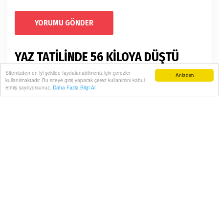
YORUMU GÖNDER
YAZ TATİLİNDE 56 KİLOYA DÜŞTÜ
Sitemizden en iyi şekilde faydalanabilmeniz için çerezler
Ana Sayfa
Magazin
Anladım
kullanılmaktadır. Bu siteye giriş yaparak çerez kullanımını kabul
etmiş sayılıyorsunuz.
Daha Fazla Bilgi Al
Usta yorumcu, söz yazarı ve besteci Safiye Doğanay,