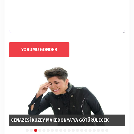
YORUMU GÖNDER
CENAZESİ KUZEY MAKEDONYA’YA GÖTÜRÜLECEK
EM