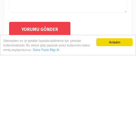
YORUMU GÖNDER
Sitemizden en iyi şekilde faydalanabilmeniz için çerezler
Anladım
kullanılmaktadır. Bu siteye giriş yaparak çerez kullanımını kabul
KONSER ARASI TATİL MOLASI
etmiş sayılıyorsunuz.
Daha Fazla Bilgi Al
Ana Sayfa
Magazin