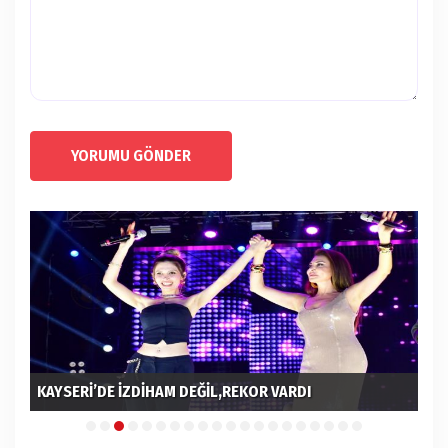
YORUMU GÖNDER
KAYSERİ’DE İZDİHAM DEĞİL,REKOR VARDI
MU