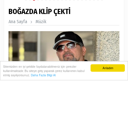
BOĞAZDA KLİP ÇEKTİ
Ana Sayfa
Müzik
Sitemizden en iyi şekilde faydalanabilmeniz için çerezler
Anladım
kullanılmaktadır. Bu siteye giriş yaparak çerez kullanımını kabul
etmiş sayılıyorsunuz.
Daha Fazla Bilgi Al
40 yıldır müzik dünyasının içinde olan Kamil Hazar,
Seyhan müzik etiketiyle çıkardığı 12 eserden oluşan
albümünün üçüncü klip çalışmasını yaptı.