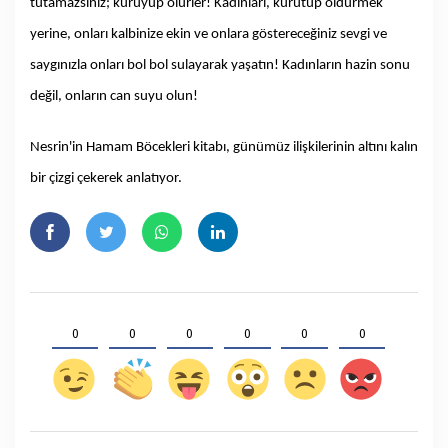
tutamazsınız; kuruyup ölürler! Kadınları, kurutup öldürmek
yerine, onları kalbinize ekin ve onlara göstereceğiniz sevgi ve
saygınızla onları bol bol sulayarak yaşatın! Kadınların hazin sonu
değil, onların can suyu olun!
Nesrin'in Hamam Böcekleri kitabı, günümüz ilişkilerinin altını kalın
bir çizgi çekerek anlatıyor.
0
0
0
0
0
0