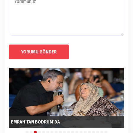
YORUMU GÖNDER
EMRAH’TAN BODRUM’DA
MA