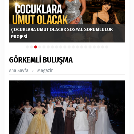
ÇOCUKLARA UMUT OLACAK SOSYAL SORUMLULUK
PROJESİ
Bİ
GÖRKEMLİ BULUŞMA
Ana Sayfa
Magazin