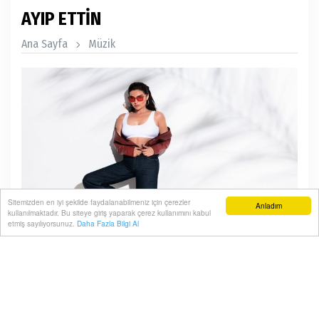
AYIP ETTİN
Ana Sayfa
Müzik
Sitemizden en iyi şekilde faydalanabilmeniz için çerezler
Anladım
kullanılmaktadır. Bu siteye giriş yaparak çerez kullanımını kabul
etmiş sayılıyorsunuz.
Daha Fazla Bilgi Al
Pop arabesk müziğin başarılı isimlerinden Ebru Elver,
yeni single çalışması “Ayıp Ettin”i dinleyicilerle
buluşturdu. Daha önce yayımladığı “Bundan Sonra”,
“Gelsene Yanıma”, “Paranoyak”, “Aşk Lütfen Gel” ve
“Viranem” gibi şarkılarla beğeni toplayan sanatçı, yeni