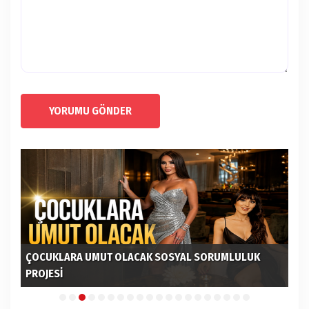
YORUMU GÖNDER
ÇOCUKLARA UMUT OLACAK SOSYAL SORUMLULUK
PROJESİ
Bİ