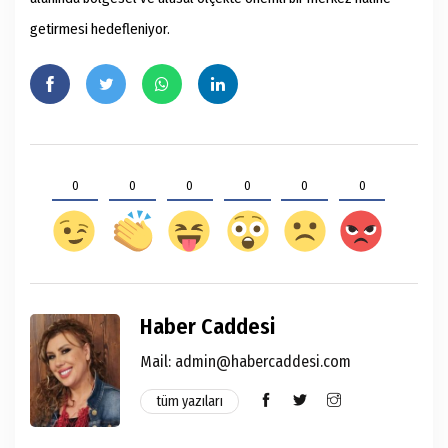
getirmesi hedefleniyor.
0
0
0
0
0
0
Haber Caddesi
Mail:
admin@habercaddesi.com
tüm yazıları