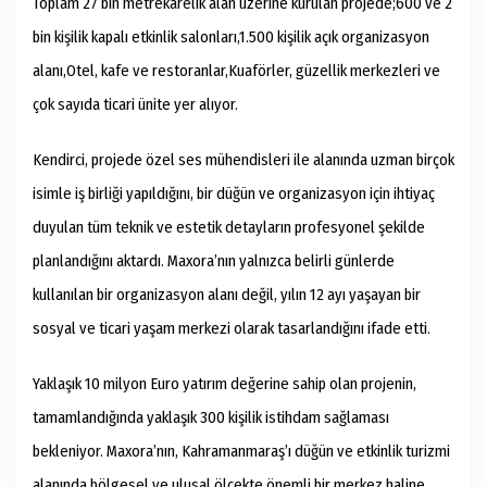
Toplam 27 bin metrekarelik alan üzerine kurulan projede;600 ve 2
bin kişilik kapalı etkinlik salonları,1.500 kişilik açık organizasyon
alanı,Otel, kafe ve restoranlar,Kuaförler, güzellik merkezleri ve
çok sayıda ticari ünite yer alıyor.
Kendirci, projede özel ses mühendisleri ile alanında uzman birçok
isimle iş birliği yapıldığını, bir düğün ve organizasyon için ihtiyaç
duyulan tüm teknik ve estetik detayların profesyonel şekilde
planlandığını aktardı. Maxora’nın yalnızca belirli günlerde
kullanılan bir organizasyon alanı değil, yılın 12 ayı yaşayan bir
sosyal ve ticari yaşam merkezi olarak tasarlandığını ifade etti.
Yaklaşık 10 milyon Euro yatırım değerine sahip olan projenin,
tamamlandığında yaklaşık 300 kişilik istihdam sağlaması
bekleniyor. Maxora’nın, Kahramanmaraş’ı düğün ve etkinlik turizmi
alanında bölgesel ve ulusal ölçekte önemli bir merkez haline