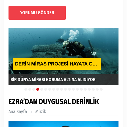
YORUMU GÖNDER
DERİN MİRAS PROJESİ HAYATA GEÇTİ
BİR DÜNYA MİRASI KORUMA ALTINA ALINIYOR
ASM
EZRA’DAN DUYGUSAL DERİNLİK
Ana Sayfa
Müzik