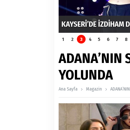
RDI
MUSTAFA SANDAL İLE 
1
2
3
4
5
6
7
8
ADANA’NIN 
YOLUNDA
Ana Sayfa
Magazin
ADANA’NIN