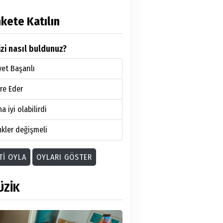
kete Katılın
zi nasıl buldunuz?
et Başarılı
re Eder
a iyi olabilirdi
kler değişmeli
TI OYLA
OYLARI GÖSTER
ÜZİK