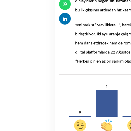
dinleyicilerin beğenisini kazanan
bu ilk çıkışının ardından hız kes
Yeni şarkısı “Maviliklere…”, hare
birleştiriyor. İki ayrı aranje çal
hem dans ettirecek hem de roman
dijital platformlarda 22 Ağusto
“Herkes için en az bir şarkım o
1
0