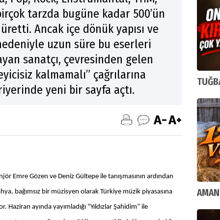
irçok tarzda bugüne kadar 500’ün
üretti. Ancak içe dönük yapısı ve
edeniyle uzun süre bu eserleri
ayan sanatçı, çevresinden gelen
leyicisiz kalmamalı” çağrılarına
TUĞBA
iyerinde yeni bir sayfa açtı.
njör Emre Gözen ve Deniz Gültepe ile tanışmasının ardından
AMAN
ahya, bağımsız bir müzisyen olarak Türkiye müzik piyasasına
or. Haziran ayında yayımladığı “Yıldızlar Şahidim” ile