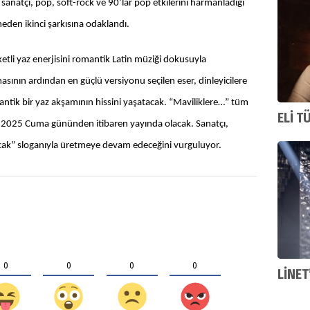
 sanatçı, pop, soft-rock ve 90’lar pop etkilerini harmanladığı
meden ikinci şarkısına odaklandı.
ketli yaz enerjisini romantik Latin müziği dokusuyla
ışmasının ardından en güçlü versiyonu seçilen eser, dinleyicilere
tik bir yaz akşamının hissini yaşatacak. “Maviliklere…” tüm
ELİ T
s 2025 Cuma gününden itibaren yayında olacak. Sanatçı,
lacak” sloganıyla üretmeye devam edeceğini vurguluyor.
0
0
0
0
LİNET