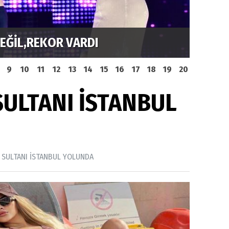
AYNI SAHNEDE PARLADI
ELİ T
9
10
11
12
13
14
15
16
17
18
19
20
SULTANI İSTANBUL
 SULTANI İSTANBUL YOLUNDA