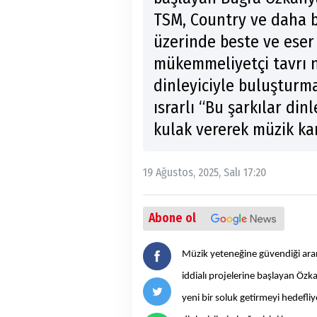
TSM, Country ve daha b
üzerinde beste ve eser 
mükemmeliyetçi tavrı n
dinleyiciyle buluşturm
ısrarlı “Bu şarkılar din
kulak vererek müzik kar
19 Ağustos, 2025, Salı 17:20
Abone ol
Müzik yeteneğine güvendiği ara
iddialı projelerine başlayan Özk
yeni bir soluk getirmeyi hedefliy