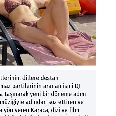
lerinin, dillere destan
maz partilerinin aranan ismi DJ
’a taşınarak yeni bir döneme adım
r müziğiyle adından söz ettiren ve
 yön veren Karaca, dizi ve film