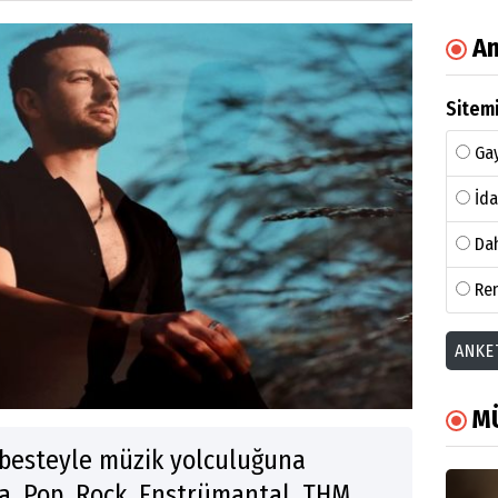
An
Sitemi
Gay
İda
Dah
Ren
ANKE
M
k besteyle müzik yolculuğuna
, Pop, Rock, Enstrümantal, THM,