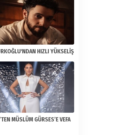
ÜRKOĞLU'NDAN HIZLI YÜKSELİŞ
’TEN MÜSLÜM GÜRSES’E VEFA