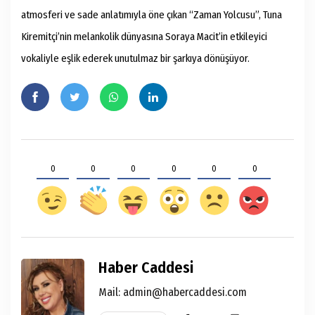
atmosferi ve sade anlatımıyla öne çıkan “Zaman Yolcusu”, Tuna
Kiremitçi’nin melankolik dünyasına Soraya Macit’in etkileyici
vokaliyle eşlik ederek unutulmaz bir şarkıya dönüşüyor.
0
0
0
0
0
0
Haber Caddesi
Mail:
admin@habercaddesi.com