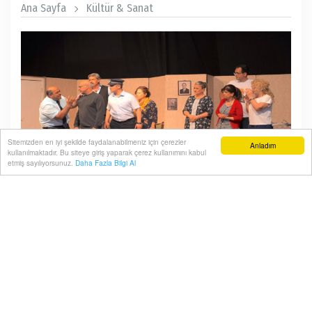
Ana Sayfa
Kültür & Sanat
Sitemizden en iyi şekilde faydalanabilmeniz için çerezler
Anladım
kullanılmaktadır. Bu siteye giriş yaparak çerez kullanımını kabul
etmiş sayılıyorsunuz.
Daha Fazla Bilgi Al
İzmir Dişhekimleri Odası (İZDO) Tiyatro Topluluğu'nun
sahnelediği, usta yazar Aziz Nesin'in unutulmaz eseri
“Toros Canavarı” izleyicilerden tam not aldı.
15 Mayıs, 2026, Cuma 11:09