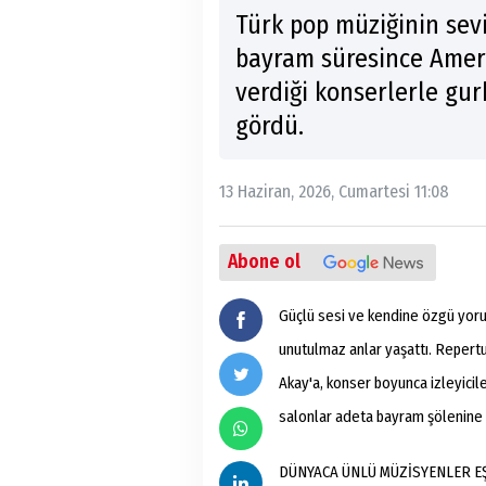
Türk pop müziğinin sev
bayram süresince Ameri
verdiği konserlerle gur
gördü.
13 Haziran, 2026, Cumartesi 11:08
Abone ol
Güçlü sesi ve kendine özgü yorum
unutulmaz anlar yaşattı. Reper
Akay'a, konser boyunca izleyicile
salonlar adeta bayram şölenine
DÜNYACA ÜNLÜ MÜZİSYENLER EŞ