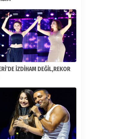
Rİ’DE İZDİHAM DEĞİL,REKOR
I