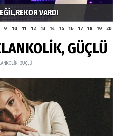
DEĞİL,REKOR VARDI
MUSTA
9
10
11
12
13
14
15
16
17
18
19
20
LANKOLİK, GÜÇLÜ
ANKOLİK, GÜÇLÜ