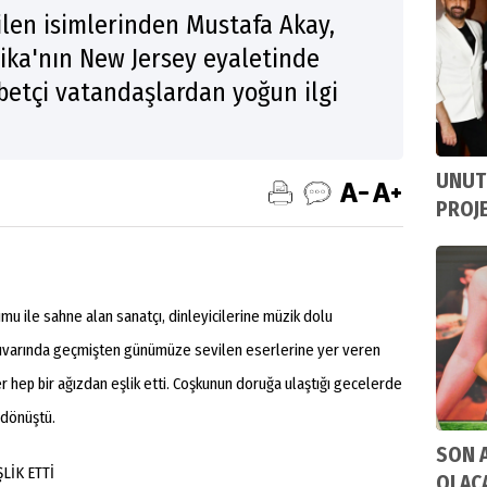
ilen isimlerinden Mustafa Akay,
ka'nın New Jersey eyaletinde
betçi vatandaşlardan yoğun ilgi
UNUT
PROJE
u ile sahne alan sanatçı, dinleyicilerine müzik dolu
tuvarında geçmişten günümüze sevilen eserlerine yer veren
r hep bir ağızdan eşlik etti. Coşkunun doruğa ulaştığı gecelerde
 dönüştü.
SON 
LİK ETTİ
OLAC