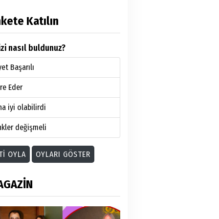
kete Katılın
zi nasıl buldunuz?
et Başarılı
re Eder
a iyi olabilirdi
kler değişmeli
TI OYLA
OYLARI GÖSTER
AGAZİN