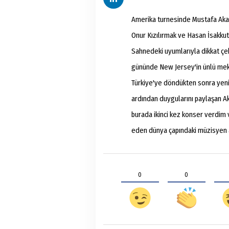
Amerika turnesinde Mustafa Akay
Onur Kızılırmak ve Hasan İsakkut 
Sahnedeki uyumlarıyla dikkat çe
gününde New Jersey'in ünlü mek
Türkiye'ye döndükten sonra yeni 
ardından duygularını paylaşan A
burada ikinci kez konser verdim v
eden dünya çapındaki müzisyen a
0
0