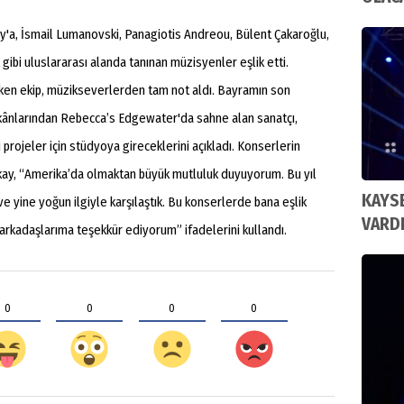
'a, İsmail Lumanovski, Panagiotis Andreou, Bülent Çakaroğlu,
gibi uluslararası alanda tanınan müzisyenler eşlik etti.
ken ekip, müzikseverlerden tam not aldı. Bayramın son
ânlarından Rebecca’s Edgewater'da sahne alan sanatçı,
projeler için stüdyoya gireceklerini açıkladı. Konserlerin
kay, “Amerika’da olmaktan büyük mutluluk duyuyorum. Bu yıl
KAYSE
e yine yoğun ilgiyle karşılaştık. Bu konserlerde bana eşlik
VARD
rkadaşlarıma teşekkür ediyorum” ifadelerini kullandı.
0
0
0
0