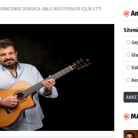
URNESİNDE DÜNYACA ÜNLÜ MÜZİSYENLER EŞLİK ETTİ
An
Sitemi
Gay
İda
Dah
Ren
ANKE
M