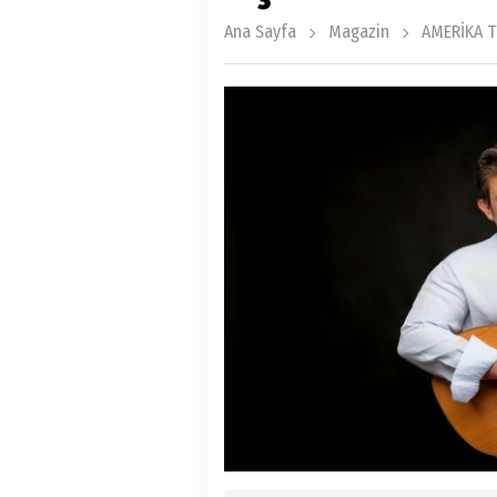
Ana Sayfa
Magazin
AMERİKA T