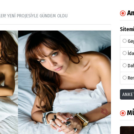
An
ER! YENİ PROJESİYLE GÜNDEM OLDU
Sitemi
Gay
İda
Dah
Ren
ANKE
M