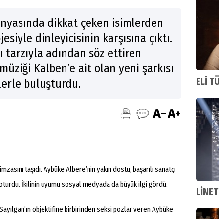
yasında dikkat çeken isimlerden
esiyle dinleyicisinin karşısına çıktı.
 tarzıyla adından söz ettiren
 müziği Kalben’e ait olan yeni şarkısı
ELİ T
lerle buluşturdu.
n imzasını taşıdı. Aybüke Albere’nin yakın dostu, başarılı sanatçı
oturdu. İkilinin uyumu sosyal medyada da büyük ilgi gördü.
LİNET
Sayılgan’ın objektifine birbirinden seksi pozlar veren Aybüke