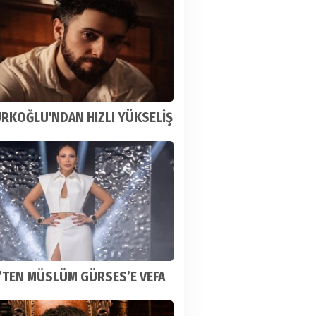
ÜRKOĞLU'NDAN HIZLI YÜKSELİŞ
’TEN MÜSLÜM GÜRSES’E VEFA