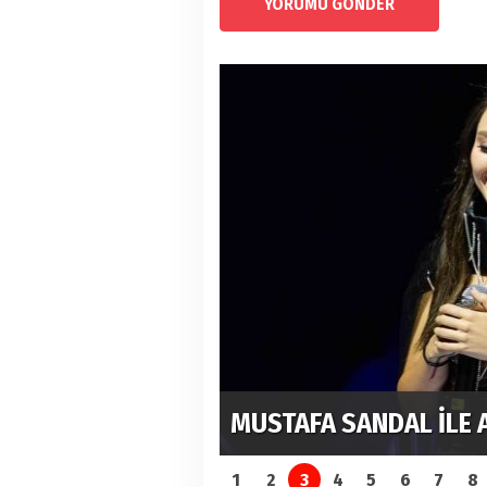
YORUMU GÖNDER
ARLADI
ELİ TÜRKOĞLU'NDAN H
1
2
3
4
5
6
7
8