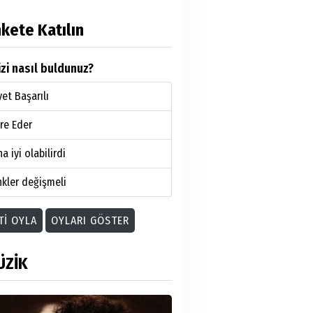
kete Katılın
zi nasıl buldunuz?
et Başarılı
re Eder
a iyi olabilirdi
kler değişmeli
TI OYLA
OYLARI GÖSTER
ÜZİK