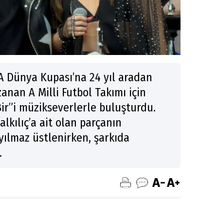
FA Dünya Kupası’na 24 yıl aradan
anan A Milli Futbol Takımı için
“Bir”i müzikseverlerle buluşturdu.
lkılıç’a ait olan parçanın
ılmaz üstlenirken, şarkıda
.