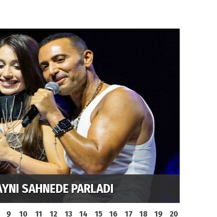
IZLI YÜKSELİŞ
LİNET
9
10
11
12
13
14
15
16
17
18
19
20