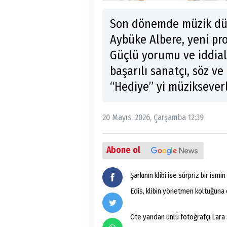
Son dönemde müzik dün
Aybüke Albere, yeni proj
Güçlü yorumu ve iddialı
başarılı sanatçı, söz ve
“Hediye” yi müziksever
20 Mayıs, 2026, Çarşamba 12:39
Abone ol
Şarkının klibi ise sürpriz bir ismi
Edis, klibin yönetmen koltuğuna 
Öte yandan ünlü fotoğrafçı Lara 