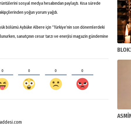
rüntülerini sosyal medya hesabından paylaştı. Kısa sürede
takipçilerinden yoğun yorum yağdı.
üyük bölümü Aybüke Albere için “Türkiye’nin son dönemlerdeki
lunurken, sanatçının cesur tarzı ve enerjisi magazin gündemine
BLOK
0
0
0
0
ASMİN
addesi.com