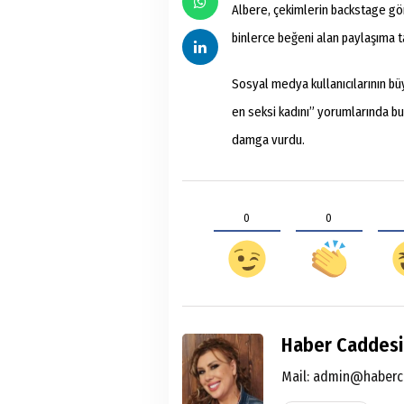
Albere, çekimlerin backstage gö
binlerce beğeni alan paylaşıma 
Sosyal medya kullanıcılarının b
en seksi kadını” yorumlarında bu
damga vurdu.
0
0
Haber Caddesi
Mail:
admin@haberc