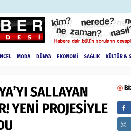
NCEL
MODA
DÜNYA
EKONOMİ
SAĞLIK
KÜLTÜR & 
YA’YI SALLAYAN
Bi
! YENİ PROJESİYLE
DU