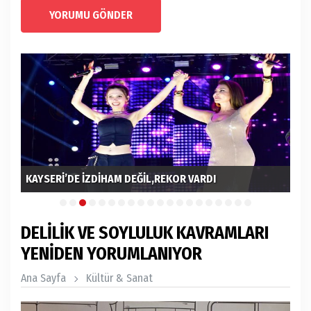
YORUMU GÖNDER
KAYSERİ’DE İZDİHAM DEĞİL,REKOR VARDI
MU
DELİLİK VE SOYLULUK KAVRAMLARI
YENİDEN YORUMLANIYOR
Ana Sayfa
Kültür & Sanat