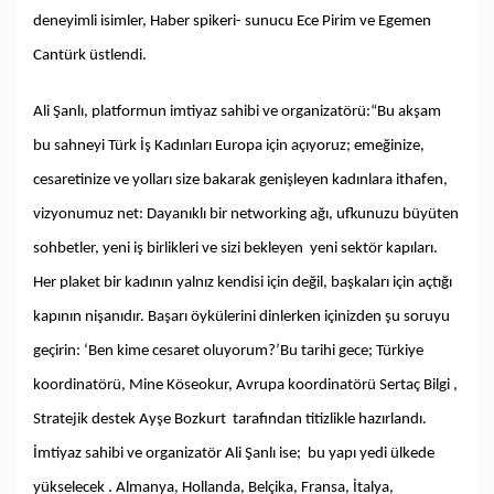
deneyimli isimler, Haber spikeri- sunucu Ece Pirim ve Egemen
Cantürk üstlendi.
Ali Şanlı, platformun imtiyaz sahibi ve organizatörü:“Bu akşam
bu sahneyi Türk İş Kadınları Europa için açıyoruz; emeğinize,
cesaretinize ve yolları size bakarak genişleyen kadınlara ithafen,
vizyonumuz net: Dayanıklı bir networking ağı, ufkunuzu büyüten
sohbetler, yeni iş birlikleri ve sizi bekleyen yeni sektör kapıları.
Her plaket bir kadının yalnız kendisi için değil, başkaları için açtığı
kapının nişanıdır. Başarı öykülerini dinlerken içinizden şu soruyu
geçirin: ‘Ben kime cesaret oluyorum?’Bu tarihi gece; Türkiye
koordinatörü, Mine Köseokur, Avrupa koordinatörü Sertaç Bilgi ,
Stratejik destek Ayşe Bozkurt tarafından titizlikle hazırlandı.
İmtiyaz sahibi ve organizatör Ali Şanlı ise; bu yapı yedi ülkede
yükselecek . Almanya, Hollanda, Belçika, Fransa, İtalya,