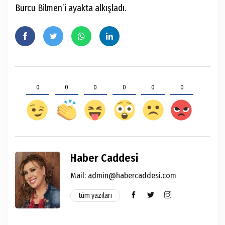
Burcu Bilmen’i ayakta alkışladı.
0
0
0
0
0
0
Haber Caddesi
Mail: admin@habercaddesi.com
tüm yazıları