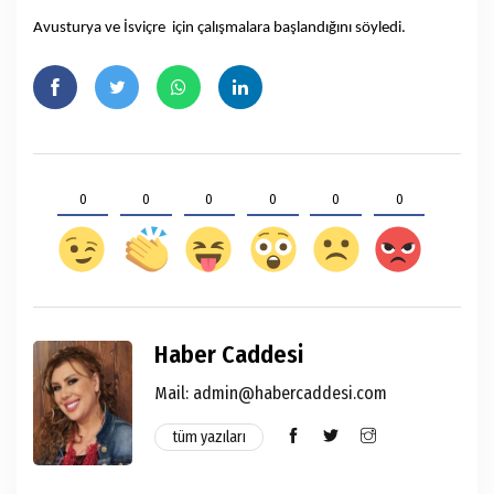
Avusturya ve İsviçre için çalışmalara başlandığını söyledi.
0
0
0
0
0
0
Haber Caddesi
Mail:
admin@habercaddesi.com
tüm yazıları