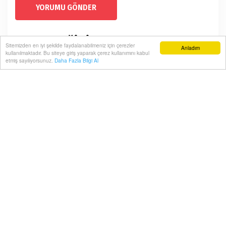
YORUMU GÖNDER
KOPYA DEĞİL İMZA OLMAK
Sitemizden en iyi şekilde faydalanabilmeniz için çerezler
Anladım
kullanılmaktadır. Bu siteye giriş yaparak çerez kullanımını kabul
İSTİYORUM
etmiş sayılıyorsunuz.
Daha Fazla Bilgi Al
Ana Sayfa
Magazin
Modellik, oyunculuk ve sunuculukta hızla yükselen