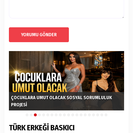
YORUMU GÖNDER
ÇOCUKLARA UMUT OLACAK SOSYAL SORUMLULUK
PROJESİ
Bİ
TÜRK ERKEĞİ BASKICI