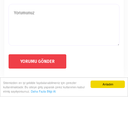
YORUMU GÖNDER
Sitemizden en iyi şekilde faydalanabilmeniz için çerezler
Anladım
kullanılmaktadır. Bu siteye giriş yaparak çerez kullanımını kabul
etmiş sayılıyorsunuz.
Daha Fazla Bilgi Al
Künye
Gizlilik Politikası
RSS
Sitemap
Sitene Ekle
Arşiv
İletişim