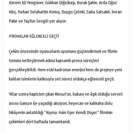
Kerem Ali Yengüner, Gökhan Diğicibaşı, Burak Şahin, Arda Oğuz
Kılıç, Furkan Selahattin Konuş, Duygu Çelebi, Saba Salsabil, İmran
Pakır ve Tayfun Sevgili yer alıyor.
PROVALAR EĞLENCELİ GEÇTİ
Çekim öncesinde oyuncuların uyumunu güçlendirmek ve filmin
tonunu netleştirmek adına kapsamlı prova süreçleri
gerçekleştirildi. Hem eski kadronun enerjisi hem de projeye yeni
katılan isimlerin katkısıyla set süreci oldukça eğlenceli geçti.
Yıllar sonra hapisten çıkan Mesut’un, babası ve âşık olduğu servet
avcısı Gamze ile yaşadığı aksiyon, heyecan ve kahkaha dolu
hikâyenin anlatıldığı “Kıyma: Hain Eşer Kendi Düşer” filminin
çekimleri dört haftada tamamlandı.