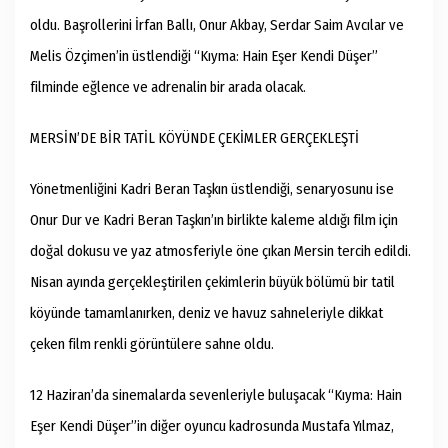
oldu. Başrollerini İrfan Ballı, Onur Akbay, Serdar Saim Avcılar ve
Melis Özçimen’in üstlendiği “Kıyma: Hain Eşer Kendi Düşer”
filminde eğlence ve adrenalin bir arada olacak.
MERSİN’DE BİR TATİL KÖYÜNDE ÇEKİMLER GERÇEKLEŞTİ
Yönetmenliğini Kadri Beran Taşkın üstlendiği, senaryosunu ise
Onur Dur ve Kadri Beran Taşkın’ın birlikte kaleme aldığı film için
doğal dokusu ve yaz atmosferiyle öne çıkan Mersin tercih edildi.
Nisan ayında gerçekleştirilen çekimlerin büyük bölümü bir tatil
köyünde tamamlanırken, deniz ve havuz sahneleriyle dikkat
çeken film renkli görüntülere sahne oldu.
12 Haziran’da sinemalarda sevenleriyle buluşacak “Kıyma: Hain
Eşer Kendi Düşer”in diğer oyuncu kadrosunda Mustafa Yılmaz,