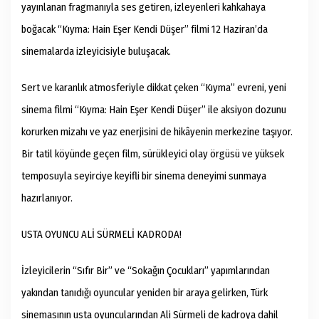
yayınlanan fragmanıyla ses getiren, izleyenleri kahkahaya
boğacak “Kıyma: Hain Eşer Kendi Düşer” filmi 12 Haziran’da
sinemalarda izleyicisiyle buluşacak.
Sert ve karanlık atmosferiyle dikkat çeken “Kıyma” evreni, yeni
sinema filmi “Kıyma: Hain Eşer Kendi Düşer” ile aksiyon dozunu
korurken mizahı ve yaz enerjisini de hikâyenin merkezine taşıyor.
Bir tatil köyünde geçen film, sürükleyici olay örgüsü ve yüksek
temposuyla seyirciye keyifli bir sinema deneyimi sunmaya
hazırlanıyor.
USTA OYUNCU ALİ SÜRMELİ KADRODA!
İzleyicilerin “Sıfır Bir” ve “Sokağın Çocukları” yapımlarından
yakından tanıdığı oyuncular yeniden bir araya gelirken, Türk
sinemasının usta oyuncularından Ali Sürmeli de kadroya dahil