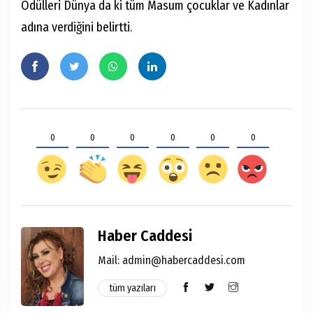
Ödülleri Dünya da ki tüm Masum çocuklar ve Kadınlar
adına verdiğini belirtti.
0
0
0
0
0
0
Haber Caddesi
Mail: admin@habercaddesi.com
tüm yazıları