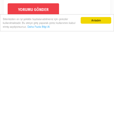
YORUMU GÖNDER
Sitemizden en iyi şekilde faydalanabilmeniz için çerezler
Anladım
kullanılmaktadır. Bu siteye giriş yaparak çerez kullanımını kabul
KUZEYİN FIRTINASI
etmiş sayılıyorsunuz.
Daha Fazla Bilgi Al
Ana Sayfa
Müzik
KARADENİZ müziğin sevilen ismi Cengizhan Kavalcı söz