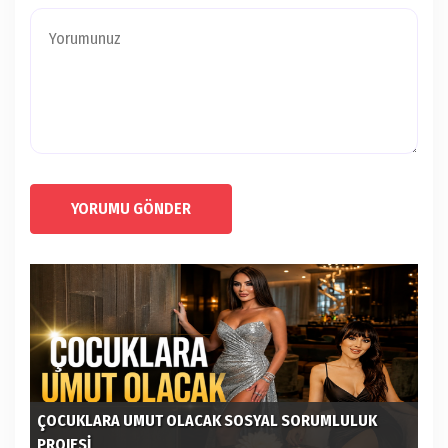
YORUMU GÖNDER
ÇOCUKLARA UMUT OLACAK SOSYAL SORUMLULUK
PROJESİ
Bİ