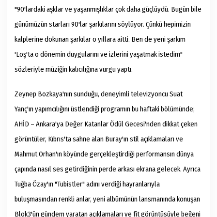
"90'lardaki aşklar ve yaşanmışlıklar çok daha güçlüydü. Bugün bile
günümüzün starları 90'lar şarkılarını söylüyor. Çünkü hepimizin
kalplerine dokunan şarkılar o yıllara aitti. Ben de yeni şarkım
'Loş'ta o dönemin duygularını ve izlerini yaşatmak istedim"
sözleriyle müziğin kalıcılığına vurgu yaptı.
Zeynep Bozkaya'nın sunduğu, deneyimli televizyoncu Suat
Yanç'ın yapımcılığını üstlendiği programın bu haftaki bölümünde;
AHİD – Ankara'ya Değer Katanlar Ödül Gecesi'nden dikkat çeken
görüntüler, Kıbrıs'ta sahne alan Buray'ın stil açıklamaları ve
Mahmut Orhan'ın köyünde gerçekleştirdiği performansın dünya
çapında nasıl ses getirdiğinin perde arkası ekrana gelecek. Ayrıca
Tuğba Özay'ın "Tubistler" adını verdiği hayranlarıyla
buluşmasından renkli anlar, yeni albümünün lansmanında konuşan
Blok3'ün gündem yaratan açıklamaları ve fit görüntüsüyle beğeni