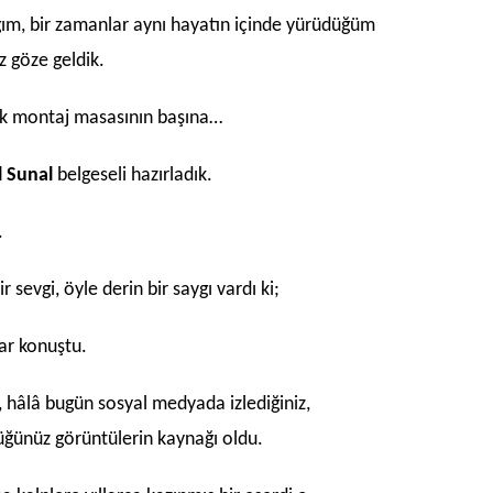
ığım, bir zamanlar aynı hayatın içinde yürüdüğüm
öz göze geldik.
uk montaj masasının başına…
 Sunal
belgeseli hazırladık.
.
 sevgi, öyle derin bir saygı vardı ki;
lar konuştu.
, hâlâ bugün sosyal medyada izlediğiniz,
tüğünüz görüntülerin kaynağı oldu.