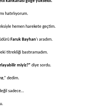
tli kahkahası göğe yükseldi.
mı hatırlıyorum.
leksiyle hemen harekete geçtim.
müdürü
Faruk Bayhan
’ı aradım.
ki titrekliği bastıramadım.
layabilir miyiz?”
diye sordu.
rız
,” dedim.
eğil sadece…
u.