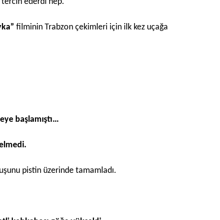
tercih ederdi hep.
yka”
filminin Trabzon çekimleri için ilk kez uçağa
meye başlamıştı…
gelmedi.
uçuşunu pistin üzerinde tamamladı.