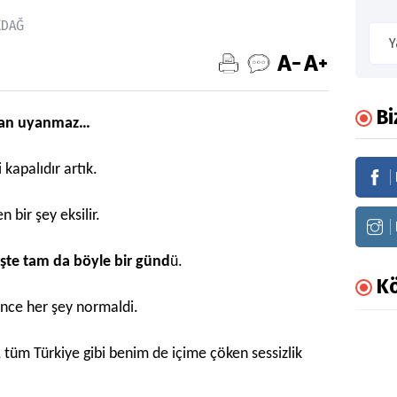
KDAĞ
Bi
insan uyanmaz…
kapalıdır artık.
 bir şey eksilir.
şte tam da böyle bir günd
ü.
Kö
nce her şey normaldi.
tüm Türkiye gibi benim de içime çöken sessizlik