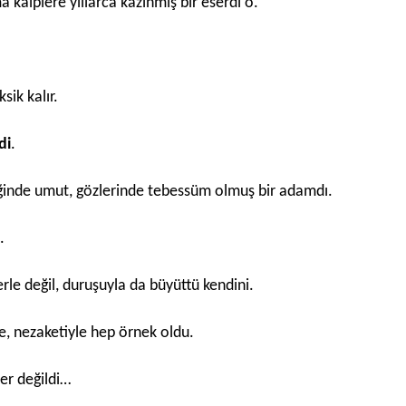
 kalplere yıllarca kazınmış bir eserdi o.
sik kalır.
di
.
eğinde umut, gözlerinde tebessüm olmuş bir adamdı.
.
rle değil, duruşuyla da büyüttü kendini.
yle, nezaketiyle hep örnek oldu.
er değildi…