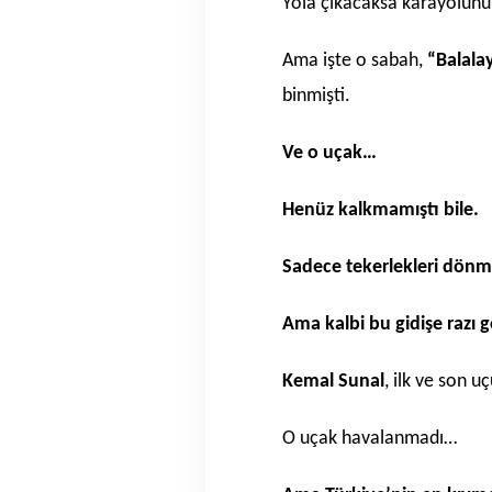
Yola çıkacaksa karayolunu 
Ama işte o sabah,
“Balala
binmişti.
Ve o uçak…
Henüz kalkmamıştı bile.
Sadece tekerlekleri dön
Ama kalbi bu gidişe razı 
Kemal Sunal
, ilk ve son 
O uçak havalanmadı…