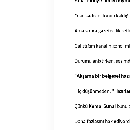
Ama Türkiye’nin en kıyme
O an sadece donup kaldığı
Ama sonra gazetecilik ref
Çalıştığım kanalın genel 
Durumu anlatırken, sesimde
“Akşama bir belgesel hazır
Hiç düşünmeden
, “Hazırla
Çünkü
Kemal Sunal
bunu d
Daha fazlasını hak ediyord