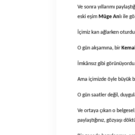
Ve sonra yıllarımı paylaşt
eski eşim
Müge An
lı ile g
İçimiz kan ağlarken oturd
O gün akşamına, bir
Kemal
İmkânsız gibi görünüyordu
Ama içimizde öyle büyük bir
O gün saatler değil, duygu
Ve ortaya çıkan o belgesel
paylaştığınız, gözyaşı dök