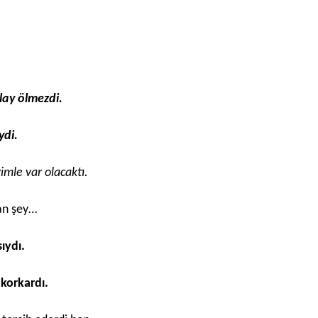
lay ölmezdi.
ydi.
zimle var olacaktı.
an şey…
ıydı.
, korkardı.