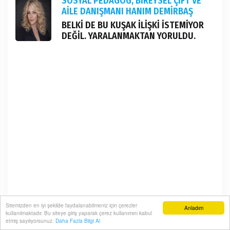
SOSYAL PEDAGOG, BİREYSEL ÇİFT VE
AİLE DANIŞMANI HANIM DEMİRBAŞ
BELKİ DE BU KUŞAK İLİŞKİ İSTEMİYOR
DEĞİL. YARALANMAKTAN YORULDU.
Sitemizden en iyi şekilde faydalanabilmeniz için çerezler
Anladım
kullanılmaktadır. Bu siteye giriş yaparak çerez kullanımını kabul
etmiş sayılıyorsunuz.
Daha Fazla Bilgi Al