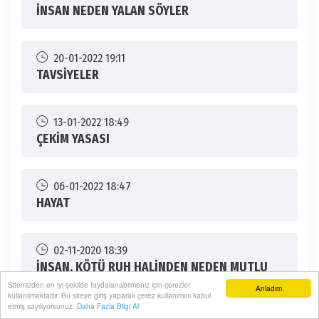
İNSAN NEDEN YALAN SÖYLER
20-01-2022 19:11
TAVSİYELER
13-01-2022 18:49
ÇEKİM YASASI
06-01-2022 18:47
HAYAT
02-11-2020 18:39
İNSAN, KÖTÜ RUH HALİNDEN NEDEN MUTLU
OLMALI?
Sitemizden en iyi şekilde faydalanabilmeniz için çerezler
Anladım
kullanılmaktadır. Bu siteye giriş yaparak çerez kullanımını kabul
etmiş sayılıyorsunuz.
Daha Fazla Bilgi Al