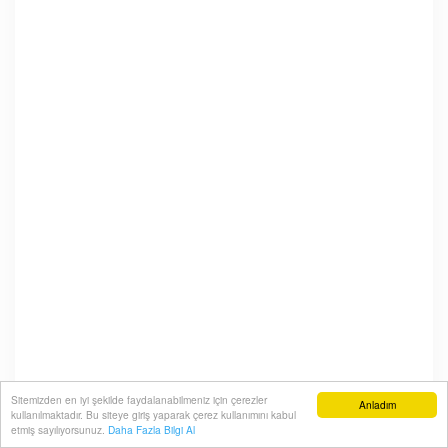
Sitemizden en iyi şekilde faydalanabilmeniz için çerezler
Anladım
kullanılmaktadır. Bu siteye giriş yaparak çerez kullanımını kabul
etmiş sayılıyorsunuz.
Daha Fazla Bilgi Al