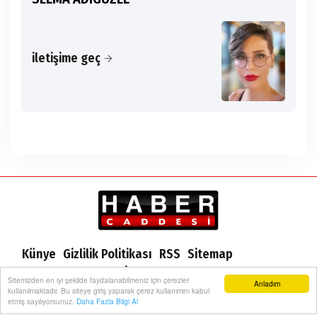
iletişime geç
Künye
Gizlilik Politikası
RSS
Sitemap
Sitene Ekle
Arşiv
İletişim
Sitemizden en iyi şekilde faydalanabilmeniz için çerezler
Anladım
kullanılmaktadır. Bu siteye giriş yaparak çerez kullanımını kabul
etmiş sayılıyorsunuz.
Daha Fazla Bilgi Al