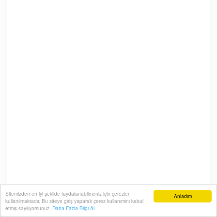
Sitemizden en iyi şekilde faydalanabilmeniz için çerezler
Anladım
kullanılmaktadır. Bu siteye giriş yaparak çerez kullanımını kabul
etmiş sayılıyorsunuz.
Daha Fazla Bilgi Al