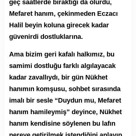
geç saatlerde bıraktığı da olurdu,
Mefaret hanım, çekinmeden Eczacı
Halil beyin koluna girecek kadar
güvenirdi dostluklarına.
Ama bizim geri kafalı halkımız, bu
samimi dostluğu farklı algılayacak
kadar zavallıydı, bir gün Nükhet
hanımın komşusu, sohbet sırasında
imalı bir sesle “Duydun mu, Mefaret
hanım hamileymiş” deyince, Nükhet
hanım kendisine söylenen bu lafın
nereye getirilmek istendiğini anlayıp