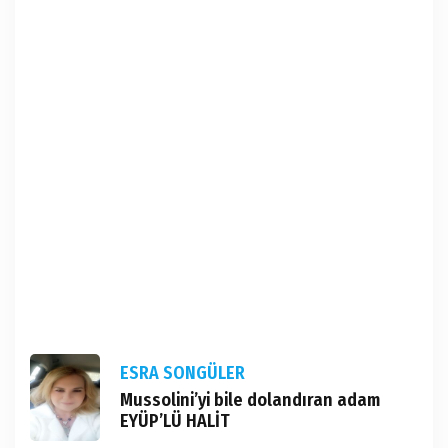
ESRA SONGÜLER
Mussolini’yi bile dolandıran adam
EYÜP’LÜ HALİT