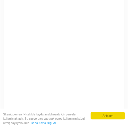
Sitemizden en iyi şekilde faydalanabilmeniz için çerezler
Anladım
kullanılmaktadır. Bu siteye giriş yaparak çerez kullanımını kabul
etmiş sayılıyorsunuz.
Daha Fazla Bilgi Al