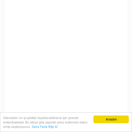
Sitemizden en iyi şekilde faydalanabilmeniz için çerezler
Anladım
kullanılmaktadır. Bu siteye giriş yaparak çerez kullanımını kabul
etmiş sayılıyorsunuz.
Daha Fazla Bilgi Al