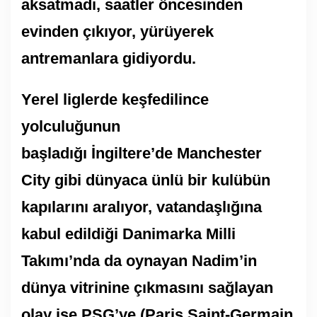
aksatmadı, saatler öncesinden
evinden çıkıyor, yürüyerek
antremanlara gidiyordu.
Yerel liglerde keşfedilince
yolculuğunun
başladığı İngiltere’de Manchester
City gibi dünyaca ünlü bir kulübün
kapılarını aralıyor, vatandaşlığına
kabul edildiği Danimarka Milli
Takımı’nda da oynayan Nadim’in
dünya vitrinine çıkmasını sağlayan
olay ise PSG’ye (Paris Saint-Germain