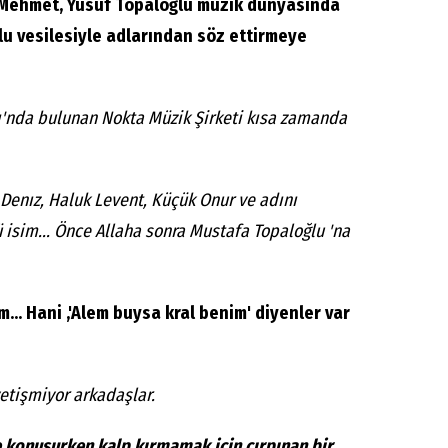
i, Mehmet, Yusuf Topaloğlu müzik dünyasında
lu vesilesiyle adlarından söz ettirmeye
ı'nda bulunan Nokta Müzik Şirketi kısa zamanda
Denız, Haluk Levent, Küçük Onur ve adını
isim... Önce Allaha sonra Mustafa Topaloğlu 'na
im... Hani ,'Alem buysa kral benim' diyenler var
etişmiyor arkadaşlar.
le konuşurken kalp kırmamak için çırpınan bir