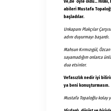
Ve,de öyle oldu... Hilm
abileri Mustafa Topaloğ
başladılar.
Unkapanı Plakçılar Çarşıs
adını duyurmayı başardı.
Mahsun Kırmızıgül, Özcan 
sayamadığım onlarca ünlü 
dua etsinler.
Vefasızlık nedir iyi bilir
ya beni konuşturmasın.
Mustafa Topaloğlu kolay y
Vicdanlı, dürüst ve biriy