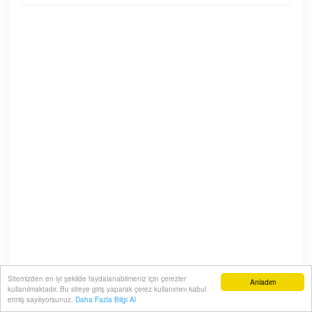
Sitemizden en iyi şekilde faydalanabilmeniz için çerezler
Anladım
kullanılmaktadır. Bu siteye giriş yaparak çerez kullanımını kabul
etmiş sayılıyorsunuz.
Daha Fazla Bilgi Al