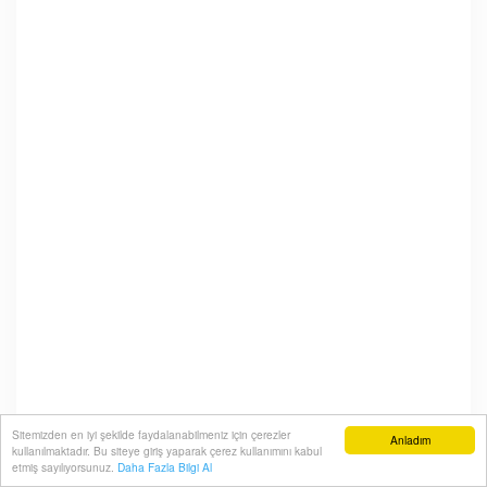
Sitemizden en iyi şekilde faydalanabilmeniz için çerezler
Anladım
kullanılmaktadır. Bu siteye giriş yaparak çerez kullanımını kabul
etmiş sayılıyorsunuz.
Daha Fazla Bilgi Al